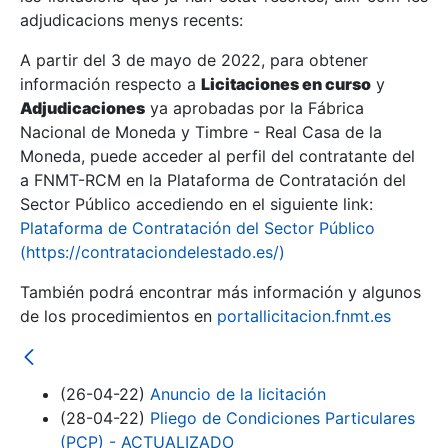
adjudicacions menys recents:
Mostra/Amaga
A partir del 3 de mayo de 2022, para obtener
información respecto a
Licitaciones en curso
y
Mostra/Amaga
Adjudicaciones
ya aprobadas por la Fábrica
Mostra/Amaga
Nacional de Moneda y Timbre - Real Casa de la
Moneda, puede acceder al perfil del contratante del
a FNMT-RCM en la Plataforma de Contratación del
Sector Público accediendo en el siguiente link:
Plataforma de Contratación del Sector Público
(https://contrataciondelestado.es/)
También podrá encontrar más información y algunos
de los procedimientos en
portallicitacion.fnmt.es
Mostra/Amaga
(26-04-22)
Anuncio de la licitación
(28-04-22)
Pliego de Condiciones Particulares
(PCP) - ACTUALIZADO