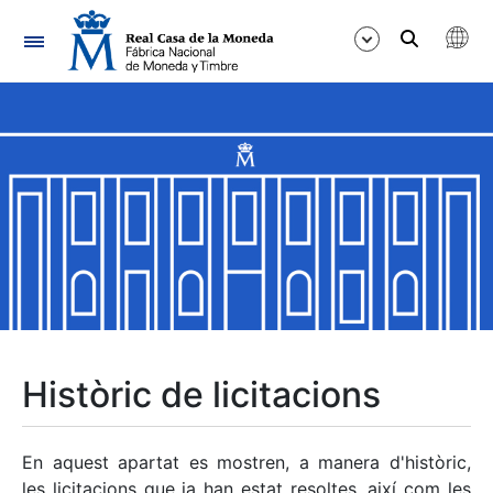
Navegació
Mostra/Amaga
Mostra/Amaga
Mostra/Amaga
Mostra/Amaga
Mostra/Amaga
Històric de licitacions
Mostra/Amaga
En aquest apartat es mostren, a manera d'històric,
les licitacions que ja han estat resoltes, així com les