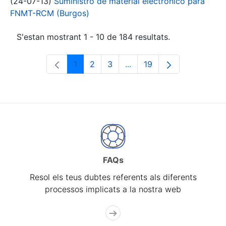
(24-07-13)
Suministro de material electrónico para
FNMT-RCM (Burgos)
S'estan mostrant 1 - 10 de 184 resultats.
1
2
3
...
19
Pàgina
Pàgina
Pàgina
Pàgines intermèdies Utili
Pàgina
FAQs
Resol els teus dubtes referents als diferents
processos implicats a la nostra web