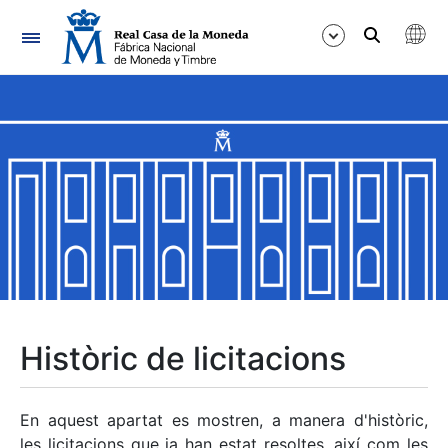
Navegació
Mostra/Amaga
Mostra/Amaga
Mostra/Amaga
Mostra/Amaga
Mostra/Amaga
Històric de licitacions
Mostra/Amaga
En aquest apartat es mostren, a manera d'històric,
les licitacions que ja han estat resoltes, així com les