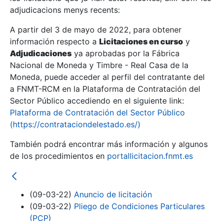
adjudicacions menys recents:
Mostra/Amaga
A partir del 3 de mayo de 2022, para obtener
información respecto a
Licitaciones en curso
y
Mostra/Amaga
Adjudicaciones
ya aprobadas por la Fábrica
Mostra/Amaga
Nacional de Moneda y Timbre - Real Casa de la
Moneda, puede acceder al perfil del contratante del
a FNMT-RCM en la Plataforma de Contratación del
Sector Público accediendo en el siguiente link:
Plataforma de Contratación del Sector Público
(https://contrataciondelestado.es/)
También podrá encontrar más información y algunos
de los procedimientos en
portallicitacion.fnmt.es
Mostra/Amaga
(09-03-22)
Anuncio de licitación
(09-03-22)
Pliego de Condiciones Particulares
(PCP)