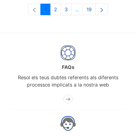
1
2
3
...
19
Pàgina
Pàgina
Pàgina
Pàgines intermèdies Utili
Pàgina
FAQs
Resol els teus dubtes referents als diferents
processos implicats a la nostra web