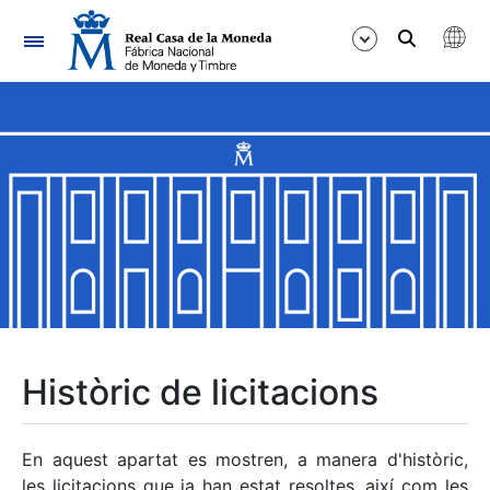
Navegació
Mostra/Amaga
Mostra/Amaga
Mostra/Amaga
Mostra/Amaga
Mostra/Amaga
Històric de licitacions
Mostra/Amaga
En aquest apartat es mostren, a manera d'històric,
les licitacions que ja han estat resoltes, així com les