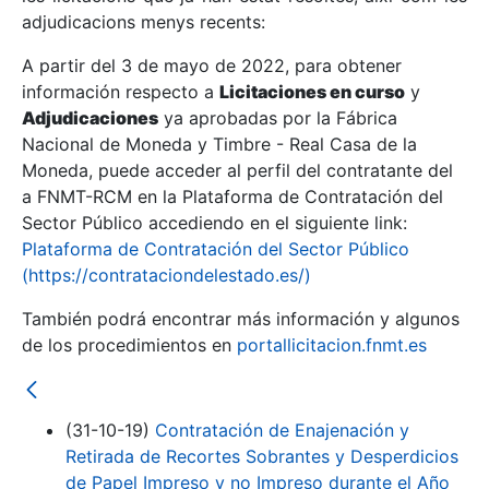
adjudicacions menys recents:
Mostra/Amaga
A partir del 3 de mayo de 2022, para obtener
información respecto a
Licitaciones en curso
y
Mostra/Amaga
Adjudicaciones
ya aprobadas por la Fábrica
Mostra/Amaga
Nacional de Moneda y Timbre - Real Casa de la
Moneda, puede acceder al perfil del contratante del
a FNMT-RCM en la Plataforma de Contratación del
Sector Público accediendo en el siguiente link:
Plataforma de Contratación del Sector Público
(https://contrataciondelestado.es/)
También podrá encontrar más información y algunos
de los procedimientos en
portallicitacion.fnmt.es
Mostra/Amaga
(31-10-19)
Contratación de Enajenación y
Retirada de Recortes Sobrantes y Desperdicios
de Papel Impreso y no Impreso durante el Año