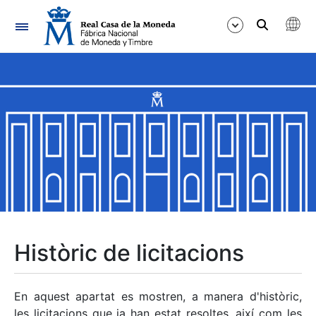
Navegació
Mostra/Amaga
Mostra/Amaga
Mostra/Amaga
Mostra/Amaga
Mostra/Amaga
Històric de licitacions
Mostra/Amaga
En aquest apartat es mostren, a manera d'històric,
les licitacions que ja han estat resoltes, així com les