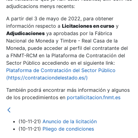
adjudicacions menys recents:
Mostra/Amaga
A partir del 3 de mayo de 2022, para obtener
información respecto a
Licitaciones en curso
y
Mostra/Amaga
Adjudicaciones
ya aprobadas por la Fábrica
Mostra/Amaga
Nacional de Moneda y Timbre - Real Casa de la
Moneda, puede acceder al perfil del contratante del
a FNMT-RCM en la Plataforma de Contratación del
Sector Público accediendo en el siguiente link:
Plataforma de Contratación del Sector Público
(https://contrataciondelestado.es/)
También podrá encontrar más información y algunos
de los procedimientos en
portallicitacion.fnmt.es
Mostra/Amaga
(10-11-21)
Anuncio de la licitación
(10-11-21)
Pliego de condiciones