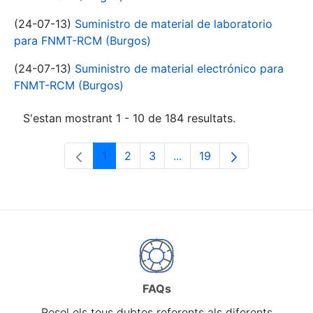
(24-07-13)
Suministro de material de laboratorio
para FNMT-RCM (Burgos)
(24-07-13)
Suministro de material electrónico para
FNMT-RCM (Burgos)
S'estan mostrant 1 - 10 de 184 resultats.
1
2
3
...
19
Pàgina
Pàgina
Pàgina
Pàgines intermèdies Utili
Pàgina
FAQs
Resol els teus dubtes referents als diferents