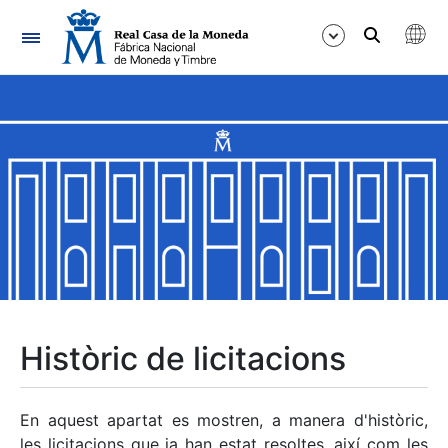
Navegació
Mostra/Amaga
Mostra/Amaga
Mostra/Amaga
Mostra/Amaga
Mostra/Amaga
Històric de licitacions
Mostra/Amaga
En aquest apartat es mostren, a manera d'històric,
les licitacions que ja han estat resoltes, així com les