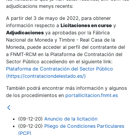
adjudicacions menys recents:
Mostra/Amaga
A partir del 3 de mayo de 2022, para obtener
información respecto a
Licitaciones en curso
y
Mostra/Amaga
Adjudicaciones
ya aprobadas por la Fábrica
Mostra/Amaga
Nacional de Moneda y Timbre - Real Casa de la
Moneda, puede acceder al perfil del contratante del
a FNMT-RCM en la Plataforma de Contratación del
Sector Público accediendo en el siguiente link:
Plataforma de Contratación del Sector Público
(https://contrataciondelestado.es/)
También podrá encontrar más información y algunos
de los procedimientos en
portallicitacion.fnmt.es
Mostra/Amaga
(09-12-20)
Anuncio de la licitación
(09-12-20)
Pliego de Condiciones Particulares
(PCP)