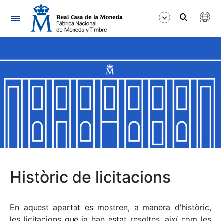
Navegació
Mostra/Amaga
Mostra/Amaga
Mostra/Amaga
Mostra/Amaga
Mostra/Amaga
Històric de licitacions
Mostra/Amaga
En aquest apartat es mostren, a manera d'històric,
les licitacions que ja han estat resoltes, així com les