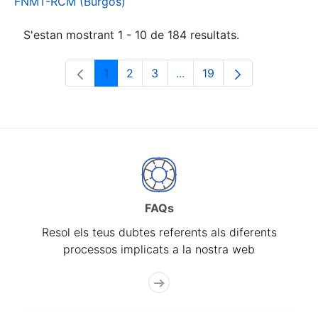
FNMT-RCM (Burgos)
S'estan mostrant 1 - 10 de 184 resultats.
1
2
3
...
19
Pàgina
Pàgina
Pàgina
Pàgines intermèdies Utili
Pàgina
FAQs
Resol els teus dubtes referents als diferents
processos implicats a la nostra web