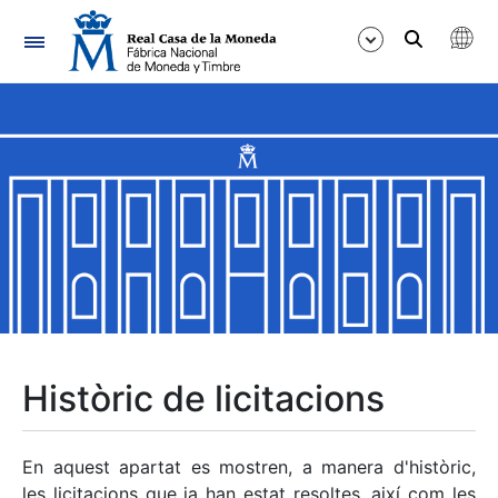
Navegació
Mostra/Amaga
Mostra/Amaga
Mostra/Amaga
Mostra/Amaga
Mostra/Amaga
Històric de licitacions
Mostra/Amaga
En aquest apartat es mostren, a manera d'històric,
les licitacions que ja han estat resoltes, així com les