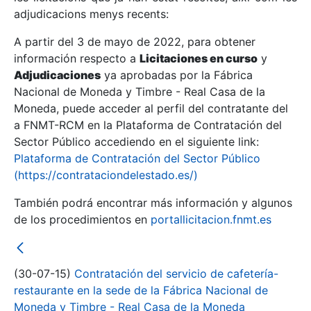
adjudicacions menys recents:
Mostra/Amaga
A partir del 3 de mayo de 2022, para obtener
información respecto a
Licitaciones en curso
y
Mostra/Amaga
Adjudicaciones
ya aprobadas por la Fábrica
Mostra/Amaga
Nacional de Moneda y Timbre - Real Casa de la
Moneda, puede acceder al perfil del contratante del
a FNMT-RCM en la Plataforma de Contratación del
Sector Público accediendo en el siguiente link:
Plataforma de Contratación del Sector Público
(https://contrataciondelestado.es/)
También podrá encontrar más información y algunos
de los procedimientos en
portallicitacion.fnmt.es
Mostra/Amaga
(30-07-15)
Contratación del servicio de cafetería-
restaurante en la sede de la Fábrica Nacional de
Moneda y Timbre - Real Casa de la Moneda