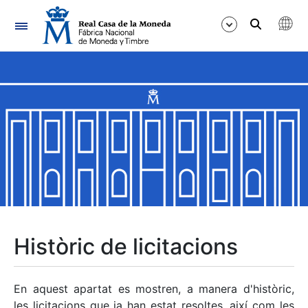
Navegació
Mostra/Amaga
Mostra/Amaga
Mostra/Amaga
Mostra/Amaga
Mostra/Amaga
Històric de licitacions
Mostra/Amaga
En aquest apartat es mostren, a manera d'històric,
les licitacions que ja han estat resoltes, així com les