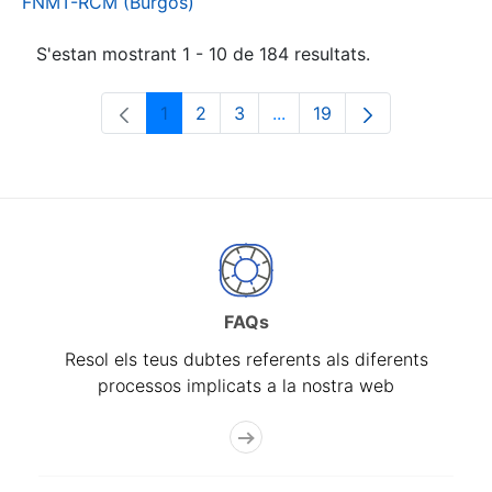
FNMT-RCM (Burgos)
S'estan mostrant 1 - 10 de 184 resultats.
1
2
3
...
19
Pàgina
Pàgina
Pàgina
Pàgines intermèdies Utili
Pàgina
FAQs
Resol els teus dubtes referents als diferents
processos implicats a la nostra web