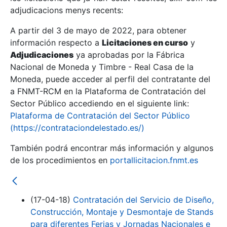
adjudicacions menys recents:
Mostra/Amaga
A partir del 3 de mayo de 2022, para obtener
información respecto a
Licitaciones en curso
y
Mostra/Amaga
Adjudicaciones
ya aprobadas por la Fábrica
Mostra/Amaga
Nacional de Moneda y Timbre - Real Casa de la
Moneda, puede acceder al perfil del contratante del
a FNMT-RCM en la Plataforma de Contratación del
Sector Público accediendo en el siguiente link:
Plataforma de Contratación del Sector Público
(https://contrataciondelestado.es/)
También podrá encontrar más información y algunos
de los procedimientos en
portallicitacion.fnmt.es
Mostra/Amaga
(17-04-18)
Contratación del Servicio de Diseño,
Construcción, Montaje y Desmontaje de Stands
para diferentes Ferias y Jornadas Nacionales e