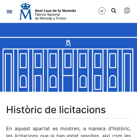
Navegació
Mostra/Amaga
Mostra/Amaga
Mostra/Amaga
Mostra/Amaga
Mostra/Amaga
Històric de licitacions
Mostra/Amaga
En aquest apartat es mostren, a manera d'històric,
les licitacions que ja han estat resoltes, així com les