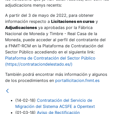
adjudicacions menys recents:
Mostra/Amaga
A partir del 3 de mayo de 2022, para obtener
información respecto a
Licitaciones en curso
y
Mostra/Amaga
Adjudicaciones
ya aprobadas por la Fábrica
Mostra/Amaga
Nacional de Moneda y Timbre - Real Casa de la
Moneda, puede acceder al perfil del contratante del
a FNMT-RCM en la Plataforma de Contratación del
Sector Público accediendo en el siguiente link:
Plataforma de Contratación del Sector Público
(https://contrataciondelestado.es/)
También podrá encontrar más información y algunos
de los procedimientos en
portallicitacion.fnmt.es
Mostra/Amaga
(14-02-18)
Contratación del Servicio de
Migración del Sistema ACSFE a Opentext
(01-03-18)
Aviso de Rectificación