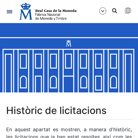
Navegació
Mostra/Amaga
Mostra/Amaga
Mostra/Amaga
Mostra/Amaga
Mostra/Amaga
Històric de licitacions
Mostra/Amaga
En aquest apartat es mostren, a manera d'històric,
les licitacions que ja han estat resoltes, així com les