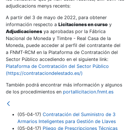
adjudicacions menys recents:
Mostra/Amaga
A partir del 3 de mayo de 2022, para obtener
información respecto a
Licitaciones en curso
y
Mostra/Amaga
Adjudicaciones
ya aprobadas por la Fábrica
Mostra/Amaga
Nacional de Moneda y Timbre - Real Casa de la
Moneda, puede acceder al perfil del contratante del
a FNMT-RCM en la Plataforma de Contratación del
Sector Público accediendo en el siguiente link:
Plataforma de Contratación del Sector Público
(https://contrataciondelestado.es/)
También podrá encontrar más información y algunos
de los procedimientos en
portallicitacion.fnmt.es
Mostra/Amaga
(05-04-17)
Contratación del Suministro de 3
Armarios Inteligentes para Gestión de Llaves
(05-04-17)
Pliego de Prescripciones Técnicas