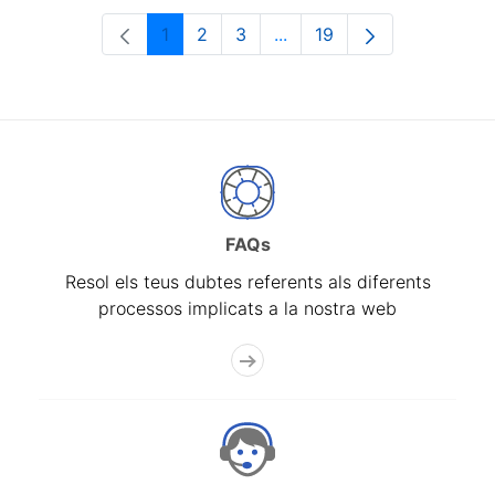
1
2
3
...
19
Pàgina
Pàgina
Pàgina
Pàgines intermèdies Utili
Pàgina
FAQs
Resol els teus dubtes referents als diferents
processos implicats a la nostra web