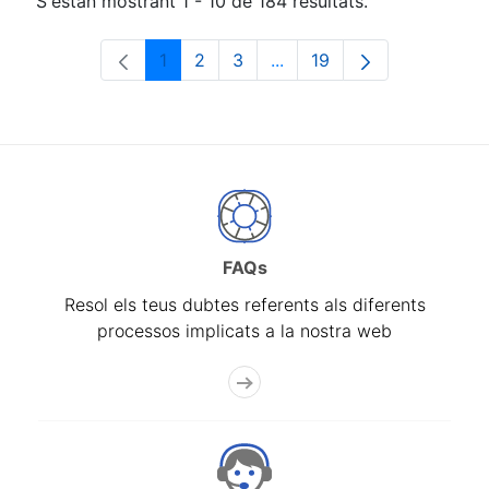
S'estan mostrant 1 - 10 de 184 resultats.
1
2
3
...
19
Pàgina
Pàgina
Pàgina
Pàgines intermèdies Utili
Pàgina
FAQs
Resol els teus dubtes referents als diferents
processos implicats a la nostra web