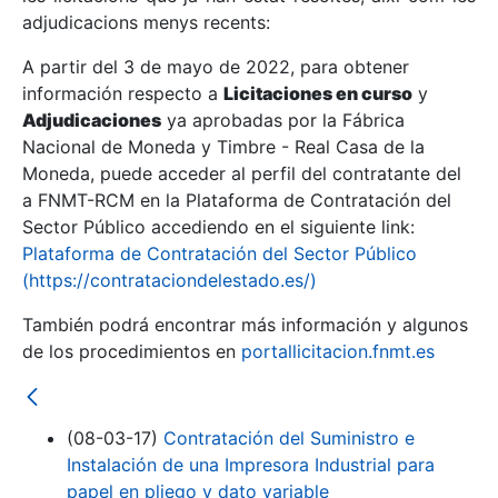
adjudicacions menys recents:
Mostra/Amaga
A partir del 3 de mayo de 2022, para obtener
información respecto a
Licitaciones en curso
y
Mostra/Amaga
Adjudicaciones
ya aprobadas por la Fábrica
Mostra/Amaga
Nacional de Moneda y Timbre - Real Casa de la
Moneda, puede acceder al perfil del contratante del
a FNMT-RCM en la Plataforma de Contratación del
Sector Público accediendo en el siguiente link:
Plataforma de Contratación del Sector Público
(https://contrataciondelestado.es/)
También podrá encontrar más información y algunos
de los procedimientos en
portallicitacion.fnmt.es
Mostra/Amaga
(08-03-17)
Contratación del Suministro e
Instalación de una Impresora Industrial para
papel en pliego y dato variable