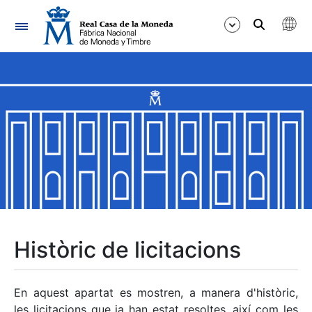
Navegació
Mostra/Amaga
Mostra/Amaga
Mostra/Amaga
Mostra/Amaga
Mostra/Amaga
Històric de licitacions
Mostra/Amaga
En aquest apartat es mostren, a manera d'històric,
les licitacions que ja han estat resoltes, així com les