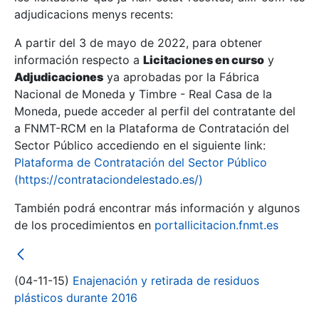
adjudicacions menys recents:
Mostra/Amaga
A partir del 3 de mayo de 2022, para obtener
información respecto a
Licitaciones en curso
y
Mostra/Amaga
Adjudicaciones
ya aprobadas por la Fábrica
Mostra/Amaga
Nacional de Moneda y Timbre - Real Casa de la
Moneda, puede acceder al perfil del contratante del
a FNMT-RCM en la Plataforma de Contratación del
Sector Público accediendo en el siguiente link:
Plataforma de Contratación del Sector Público
(https://contrataciondelestado.es/)
También podrá encontrar más información y algunos
de los procedimientos en
portallicitacion.fnmt.es
Mostra/Amaga
(04-11-15)
Enajenación y retirada de residuos
plásticos durante 2016