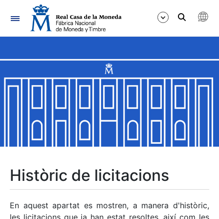
Navegació
Mostra/Amaga
Mostra/Amaga
Mostra/Amaga
Mostra/Amaga
Mostra/Amaga
Històric de licitacions
Mostra/Amaga
En aquest apartat es mostren, a manera d'històric,
les licitacions que ja han estat resoltes, així com les