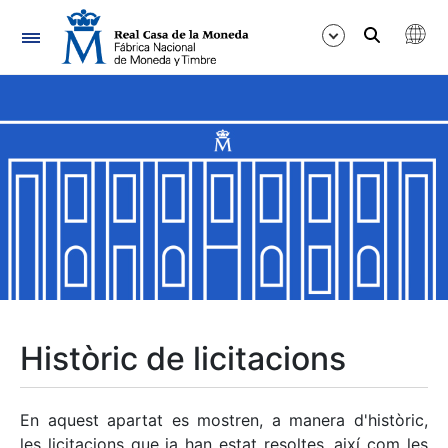
Navegació
Mostra/Amaga
Mostra/Amaga
Mostra/Amaga
Mostra/Amaga
Mostra/Amaga
Històric de licitacions
Mostra/Amaga
En aquest apartat es mostren, a manera d'històric,
les licitacions que ja han estat resoltes, així com les