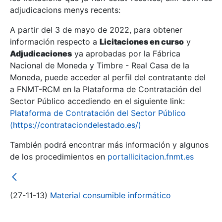
adjudicacions menys recents:
Mostra/Amaga
A partir del 3 de mayo de 2022, para obtener
información respecto a
Licitaciones en curso
y
Mostra/Amaga
Adjudicaciones
ya aprobadas por la Fábrica
Mostra/Amaga
Nacional de Moneda y Timbre - Real Casa de la
Moneda, puede acceder al perfil del contratante del
a FNMT-RCM en la Plataforma de Contratación del
Sector Público accediendo en el siguiente link:
Plataforma de Contratación del Sector Público
(https://contrataciondelestado.es/)
También podrá encontrar más información y algunos
de los procedimientos en
portallicitacion.fnmt.es
Mostra/Amaga
(27-11-13)
Material consumible informático