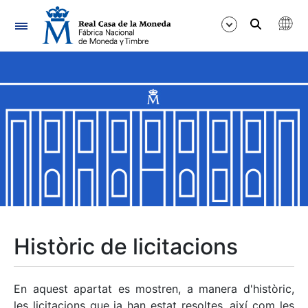
Navegació
Mostra/Amaga
Mostra/Amaga
Mostra/Amaga
Mostra/Amaga
Mostra/Amaga
Històric de licitacions
Mostra/Amaga
En aquest apartat es mostren, a manera d'històric,
les licitacions que ja han estat resoltes, així com les