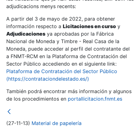
adjudicacions menys recents:
Mostra/Amaga
A partir del 3 de mayo de 2022, para obtener
información respecto a
Licitaciones en curso
y
Mostra/Amaga
Adjudicaciones
ya aprobadas por la Fábrica
Mostra/Amaga
Nacional de Moneda y Timbre - Real Casa de la
Moneda, puede acceder al perfil del contratante del
a FNMT-RCM en la Plataforma de Contratación del
Sector Público accediendo en el siguiente link:
Plataforma de Contratación del Sector Público
(https://contrataciondelestado.es/)
También podrá encontrar más información y algunos
de los procedimientos en
portallicitacion.fnmt.es
Mostra/Amaga
(27-11-13)
Material de papelería