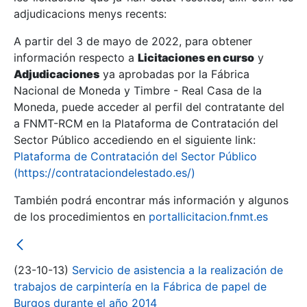
adjudicacions menys recents:
Mostra/Amaga
A partir del 3 de mayo de 2022, para obtener
información respecto a
Licitaciones en curso
y
Mostra/Amaga
Adjudicaciones
ya aprobadas por la Fábrica
Mostra/Amaga
Nacional de Moneda y Timbre - Real Casa de la
Moneda, puede acceder al perfil del contratante del
a FNMT-RCM en la Plataforma de Contratación del
Sector Público accediendo en el siguiente link:
Plataforma de Contratación del Sector Público
(https://contrataciondelestado.es/)
También podrá encontrar más información y algunos
de los procedimientos en
portallicitacion.fnmt.es
Mostra/Amaga
(23-10-13)
Servicio de asistencia a la realización de
trabajos de carpintería en la Fábrica de papel de
Burgos durante el año 2014