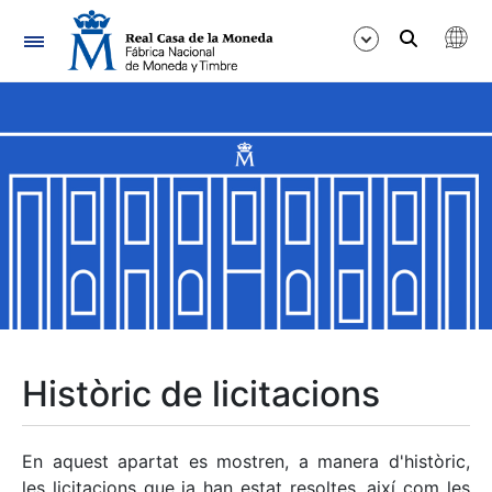
Navegació
Mostra/Amaga
Mostra/Amaga
Mostra/Amaga
Mostra/Amaga
Mostra/Amaga
Històric de licitacions
Mostra/Amaga
En aquest apartat es mostren, a manera d'històric,
les licitacions que ja han estat resoltes, així com les