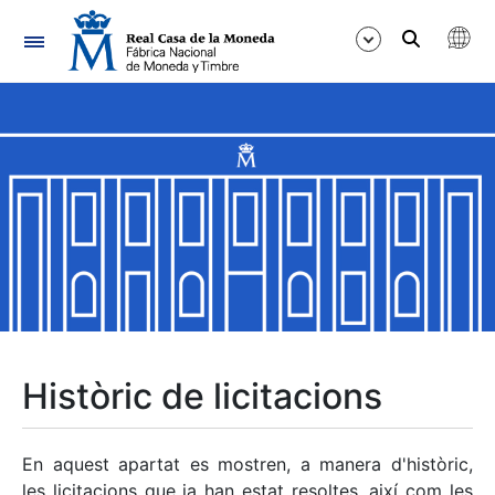
Navegació
Mostra/Amaga
Mostra/Amaga
Mostra/Amaga
Mostra/Amaga
Mostra/Amaga
Històric de licitacions
Mostra/Amaga
En aquest apartat es mostren, a manera d'històric,
les licitacions que ja han estat resoltes, així com les