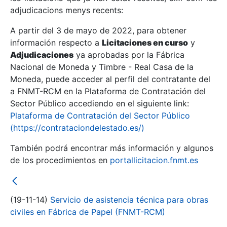
adjudicacions menys recents:
Mostra/Amaga
A partir del 3 de mayo de 2022, para obtener
información respecto a
Licitaciones en curso
y
Mostra/Amaga
Adjudicaciones
ya aprobadas por la Fábrica
Mostra/Amaga
Nacional de Moneda y Timbre - Real Casa de la
Moneda, puede acceder al perfil del contratante del
a FNMT-RCM en la Plataforma de Contratación del
Sector Público accediendo en el siguiente link:
Plataforma de Contratación del Sector Público
(https://contrataciondelestado.es/)
También podrá encontrar más información y algunos
de los procedimientos en
portallicitacion.fnmt.es
Mostra/Amaga
(19-11-14)
Servicio de asistencia técnica para obras
civiles en Fábrica de Papel (FNMT-RCM)