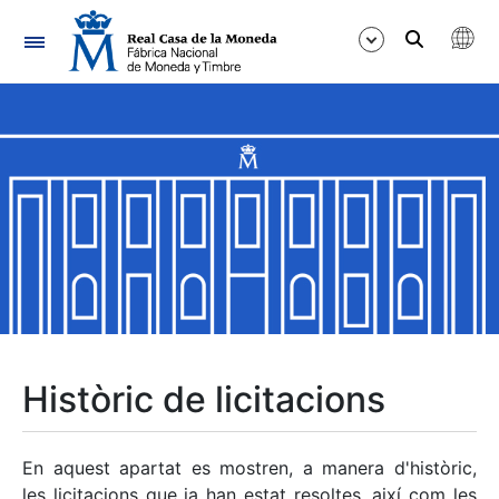
Navegació
Mostra/Amaga
Mostra/Amaga
Mostra/Amaga
Mostra/Amaga
Mostra/Amaga
Històric de licitacions
Mostra/Amaga
En aquest apartat es mostren, a manera d'històric,
les licitacions que ja han estat resoltes, així com les