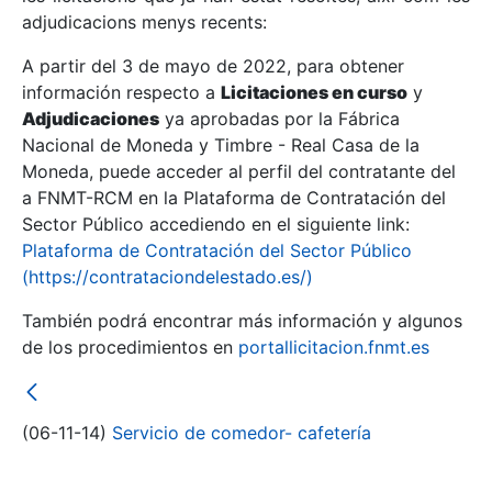
adjudicacions menys recents:
Mostra/Amaga
A partir del 3 de mayo de 2022, para obtener
información respecto a
Licitaciones en curso
y
Mostra/Amaga
Adjudicaciones
ya aprobadas por la Fábrica
Mostra/Amaga
Nacional de Moneda y Timbre - Real Casa de la
Moneda, puede acceder al perfil del contratante del
a FNMT-RCM en la Plataforma de Contratación del
Sector Público accediendo en el siguiente link:
Plataforma de Contratación del Sector Público
(https://contrataciondelestado.es/)
También podrá encontrar más información y algunos
de los procedimientos en
portallicitacion.fnmt.es
Mostra/Amaga
(06-11-14)
Servicio de comedor- cafetería