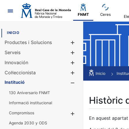
Navegació
FNMT
Ceres
El
INICIO
Productes i Solucions
Mostra/Amag
Serveis
Mostra/Amag
Innovación
Mostra/Amag
Col·leccionista
Mostra/Amag
Inicio
Institu
Institució
Mostra/Amag
130 Aniversario FNMT
Històric 
Informació institucional
Compromisos
Mostra/Amaga
En aquest apartat 
Agenda 2030 y ODS