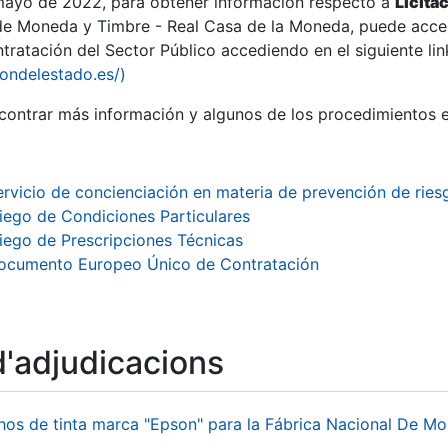
 mayo de 2022, para obtener información respecto a
Licita
de Moneda y Timbre - Real Casa de la Moneda, puede acced
ratación del Sector Público accediendo en el siguiente lin
iondelestado.es/)
ontrar más información y algunos de los procedimientos 
ervicio de concienciación en materia de prevención de ries
liego de Condiciones Particulares
liego de Prescripciones Técnicas
ocumento Europeo Único de Contratación
d'adjudicacions
a
hos de tinta marca "Epson" para la Fábrica Nacional De M