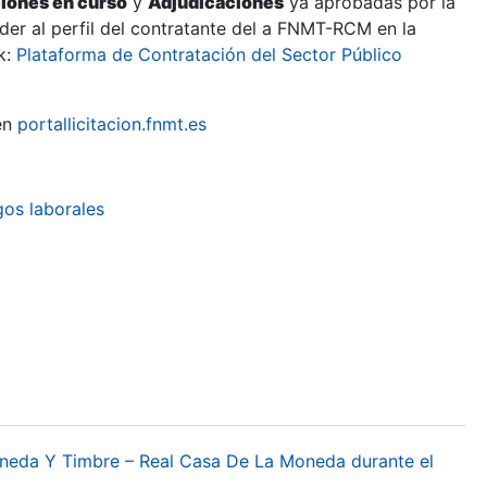
ciones en curso
y
Adjudicaciones
ya aprobadas por la
er al perfil del contratante del a FNMT-RCM en la
k:
Plataforma de Contratación del Sector Público
en
portallicitacion.fnmt.es
gos laborales
oneda Y Timbre – Real Casa De La Moneda durante el