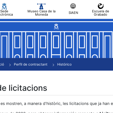
Sede
Museo Casa de la
Escuela de
SIAEN
ectrónica
Moneda
Grabado
a
a
a
a
ció
Perfil de contractant
Histórico
a
de licitacions
es mostren, a manera d'històric, les licitacions que ja han 