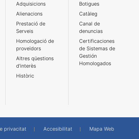
Adquisicions
Botigues
Alienacions
Catàleg
Prestació de
Canal de
Serveis
denuncias
Homologació de
Certificaciones
proveïdors
de Sistemas de
Gestión
Altres qüestions
Homologados
d'interès
Històric
e privacitat
Accesibilitat
Mapa Web