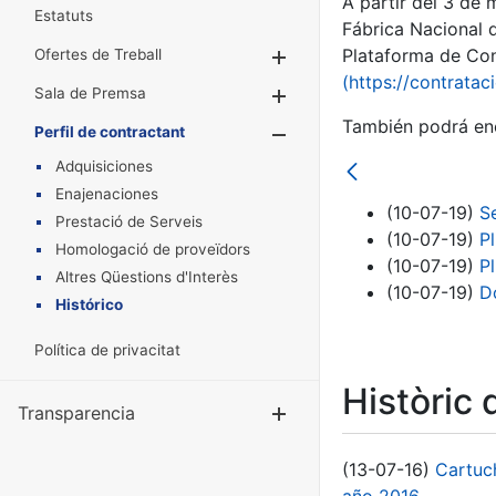
A partir del 3 de
Estatuts
Fábrica Nacional 
Plataforma de Cont
Ofertes de Treball
Mostra/Amaga
(https://contratac
Sala de Premsa
Mostra/Amaga
También podrá enc
Perfil de contractant
Mostra/Amaga
Adquisiciones
Enajenaciones
(10-07-19)
S
Prestació de Serveis
(10-07-19)
P
Homologació de proveïdors
(10-07-19)
P
Altres Qüestions d'Interès
(10-07-19)
D
Histórico
Política de privacitat
Històric 
Transparencia
Mostra/Amag
(13-07-16)
Cartuc