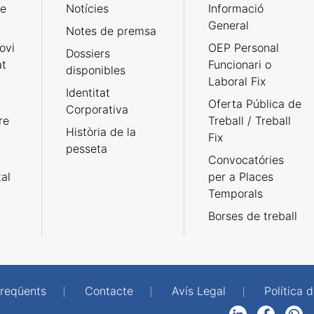
de
Notícies
Informació
General
Notes de premsa
ovi
OEP Personal
Dossiers
at
Funcionari o
disponibles
Laboral Fix
Identitat
Oferta Pública de
Corporativa
re
Treball / Treball
Història de la
Fix
pesseta
Convocatóries
tal
per a Places
Temporals
Borses de treball
freqüents
Contacte
Avís Legal
Política d