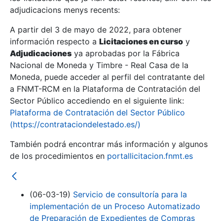
adjudicacions menys recents:
Mostra/Amaga
A partir del 3 de mayo de 2022, para obtener
información respecto a
Licitaciones en curso
y
Mostra/Amaga
Adjudicaciones
ya aprobadas por la Fábrica
Mostra/Amaga
Nacional de Moneda y Timbre - Real Casa de la
Moneda, puede acceder al perfil del contratante del
a FNMT-RCM en la Plataforma de Contratación del
Sector Público accediendo en el siguiente link:
Plataforma de Contratación del Sector Público
(https://contrataciondelestado.es/)
También podrá encontrar más información y algunos
de los procedimientos en
portallicitacion.fnmt.es
Mostra/Amaga
(06-03-19)
Servicio de consultoría para la
implementación de un Proceso Automatizado
de Preparación de Expedientes de Compras