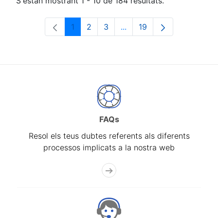
S'estan mostrant 1 - 10 de 184 resultats.
1
2
3
...
19
Pàgina
Pàgina
Pàgina
Pàgines intermèdies Utili
Pàgina
FAQs
Resol els teus dubtes referents als diferents
processos implicats a la nostra web