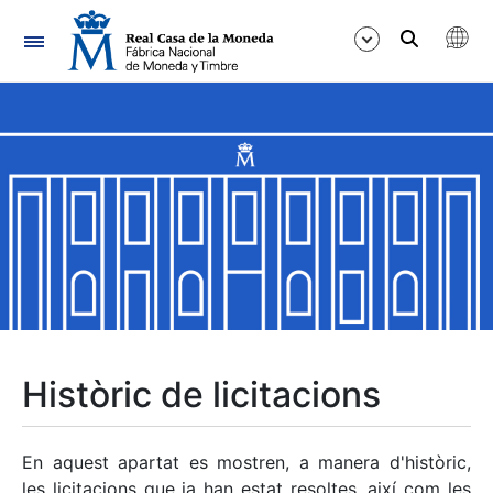
Navegació
Mostra/Amaga
Mostra/Amaga
Mostra/Amaga
Mostra/Amaga
Mostra/Amaga
Històric de licitacions
Mostra/Amaga
En aquest apartat es mostren, a manera d'històric,
les licitacions que ja han estat resoltes, així com les