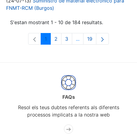
(24-07-13)
Suministro de material electrónico para
FNMT-RCM (Burgos)
S'estan mostrant 1 - 10 de 184 resultats.
1
2
3
...
19
Pàgina
Pàgina
Pàgina
Pàgines intermèdies Utili
Pàgina
FAQs
Resol els teus dubtes referents als diferents
processos implicats a la nostra web