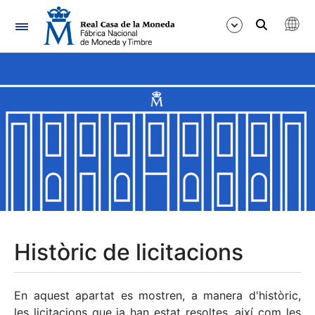
Navegació
Mostra/Amaga
Mostra/Amaga
Mostra/Amaga
Mostra/Amaga
Mostra/Amaga
Històric de licitacions
Mostra/Amaga
En aquest apartat es mostren, a manera d'històric,
les licitacions que ja han estat resoltes, així com les