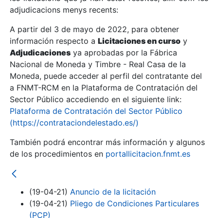
adjudicacions menys recents:
Mostra/Amaga
A partir del 3 de mayo de 2022, para obtener
información respecto a
Licitaciones en curso
y
Mostra/Amaga
Adjudicaciones
ya aprobadas por la Fábrica
Mostra/Amaga
Nacional de Moneda y Timbre - Real Casa de la
Moneda, puede acceder al perfil del contratante del
a FNMT-RCM en la Plataforma de Contratación del
Sector Público accediendo en el siguiente link:
Plataforma de Contratación del Sector Público
(https://contrataciondelestado.es/)
También podrá encontrar más información y algunos
de los procedimientos en
portallicitacion.fnmt.es
Mostra/Amaga
(19-04-21)
Anuncio de la licitación
(19-04-21)
Pliego de Condiciones Particulares
(PCP)