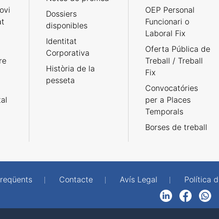
ovi
OEP Personal
Dossiers
at
Funcionari o
disponibles
Laboral Fix
Identitat
Oferta Pública de
Corporativa
re
Treball / Treball
Història de la
Fix
pesseta
Convocatóries
tal
per a Places
Temporals
Borses de treball
freqüents
Contacte
Avís Legal
Política d
LinkedIn
Facebook
WhatsApp