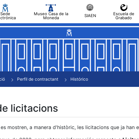
Sede
Museo Casa de la
Escuela de
SIAEN
ectrónica
Moneda
Grabado
a
a
a
a
ció
Perfil de contractant
Histórico
a
de licitacions
es mostren, a manera d'històric, les licitacions que ja han 