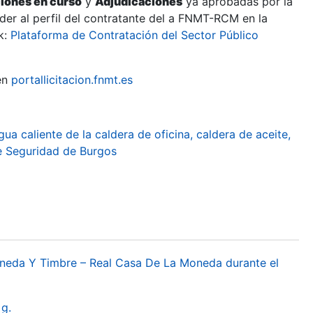
ciones en curso
y
Adjudicaciones
ya aprobadas por la
er al perfil del contratante del a FNMT-RCM en la
k:
Plataforma de Contratación del Sector Público
en
portallicitacion.fnmt.es
ua caliente de la caldera de oficina, caldera de aceite,
e Seguridad de Burgos
oneda Y Timbre – Real Casa De La Moneda durante el
g.