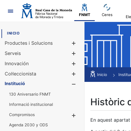
Navegació
FNMT
Ceres
El
INICIO
Productes i Solucions
Mostra/Amag
Serveis
Mostra/Amag
Innovación
Mostra/Amag
Col·leccionista
Mostra/Amag
Inicio
Institu
Institució
Mostra/Amag
130 Aniversario FNMT
Històric 
Informació institucional
Compromisos
Mostra/Amaga
En aquest apartat 
Agenda 2030 y ODS