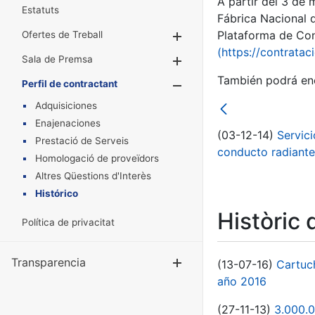
A partir del 3 de
Estatuts
Fábrica Nacional 
Plataforma de Cont
Ofertes de Treball
Mostra/Amaga
(https://contratac
Sala de Premsa
Mostra/Amaga
También podrá enc
Perfil de contractant
Mostra/Amaga
Adquisiciones
Enajenaciones
(03-12-14)
Servici
Prestació de Serveis
conducto radiante
Homologació de proveïdors
Altres Qüestions d'Interès
Histórico
Històric 
Política de privacitat
Transparencia
Mostra/Amag
(13-07-16)
Cartuc
año 2016
(27-11-13)
3.000.0