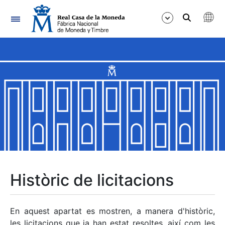
Navegació
Mostra/Amaga
Mostra/Amaga
Mostra/Amaga
Mostra/Amaga
Mostra/Amaga
Històric de licitacions
Mostra/Amaga
En aquest apartat es mostren, a manera d'històric,
les licitacions que ja han estat resoltes, així com les