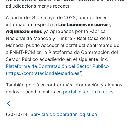
adjudicacions menys recents:
Mostra/Amaga
A partir del 3 de mayo de 2022, para obtener
información respecto a
Licitaciones en curso
y
Mostra/Amaga
Adjudicaciones
ya aprobadas por la Fábrica
Mostra/Amaga
Nacional de Moneda y Timbre - Real Casa de la
Moneda, puede acceder al perfil del contratante del
a FNMT-RCM en la Plataforma de Contratación del
Sector Público accediendo en el siguiente link:
Plataforma de Contratación del Sector Público
(https://contrataciondelestado.es/)
También podrá encontrar más información y algunos
de los procedimientos en
portallicitacion.fnmt.es
Mostra/Amaga
(30-10-14)
Servicio de operador logístico