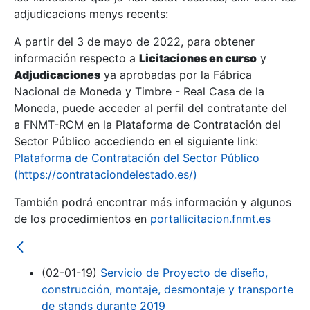
adjudicacions menys recents:
Mostra/Amaga
A partir del 3 de mayo de 2022, para obtener
información respecto a
Licitaciones en curso
y
Mostra/Amaga
Adjudicaciones
ya aprobadas por la Fábrica
Mostra/Amaga
Nacional de Moneda y Timbre - Real Casa de la
Moneda, puede acceder al perfil del contratante del
a FNMT-RCM en la Plataforma de Contratación del
Sector Público accediendo en el siguiente link:
Plataforma de Contratación del Sector Público
(https://contrataciondelestado.es/)
También podrá encontrar más información y algunos
de los procedimientos en
portallicitacion.fnmt.es
Mostra/Amaga
(02-01-19)
Servicio de Proyecto de diseño,
construcción, montaje, desmontaje y transporte
de stands durante 2019