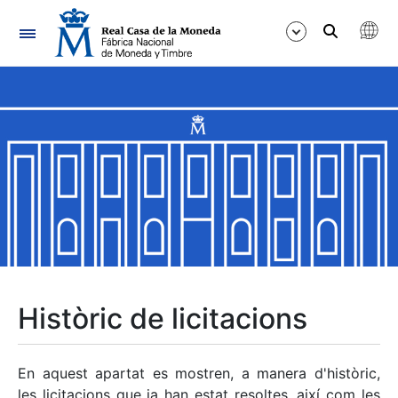
Navegació
Mostra/Amaga
Mostra/Amaga
Mostra/Amaga
Mostra/Amaga
Mostra/Amaga
Històric de licitacions
Mostra/Amaga
En aquest apartat es mostren, a manera d'històric,
les licitacions que ja han estat resoltes, així com les