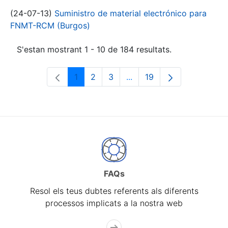
(24-07-13)
Suministro de material electrónico para
FNMT-RCM (Burgos)
S'estan mostrant 1 - 10 de 184 resultats.
1
2
3
...
19
Pàgina
Pàgina
Pàgina
Pàgines intermèdies Utili
Pàgina
FAQs
Resol els teus dubtes referents als diferents
processos implicats a la nostra web