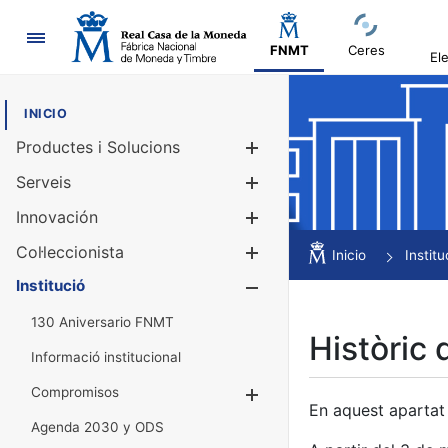
Navegació
FNMT
Ceres
El
INICIO
Productes i Solucions
Mostra/Amag
Serveis
Mostra/Amag
Innovación
Mostra/Amag
Col·leccionista
Mostra/Amag
Inicio
Institu
Institució
Mostra/Amag
130 Aniversario FNMT
Històric 
Informació institucional
Compromisos
Mostra/Amaga
En aquest apartat 
Agenda 2030 y ODS