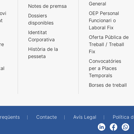
General
Notes de premsa
ovi
OEP Personal
Dossiers
at
Funcionari o
disponibles
Laboral Fix
Identitat
Oferta Pública de
Corporativa
re
Treball / Treball
Història de la
Fix
pesseta
Convocatóries
tal
per a Places
Temporals
Borses de treball
freqüents
Contacte
Avís Legal
Política d
LinkedIn
Facebook
WhatsApp