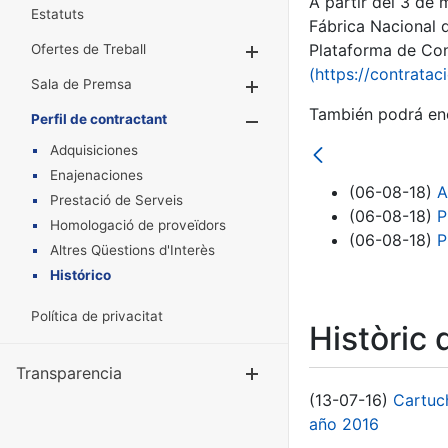
A partir del 3 de
Estatuts
Fábrica Nacional 
Plataforma de Cont
Ofertes de Treball
Mostra/Amaga
(https://contratac
Sala de Premsa
Mostra/Amaga
También podrá enc
Perfil de contractant
Mostra/Amaga
Adquisiciones
Enajenaciones
(06-08-18)
A
Prestació de Serveis
(06-08-18)
P
Homologació de proveïdors
(06-08-18)
P
Altres Qüestions d'Interès
Histórico
Política de privacitat
Històric 
Transparencia
Mostra/Amag
(13-07-16)
Cartuc
año 2016