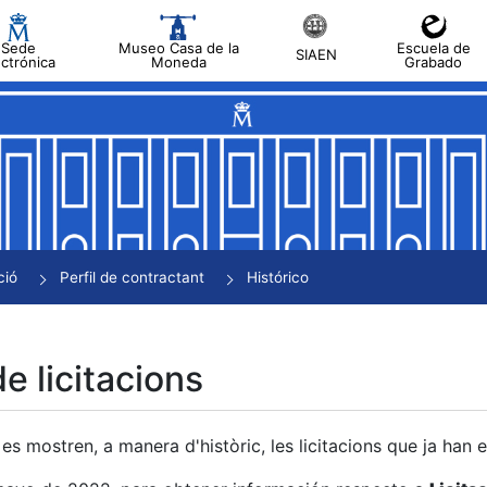
Sede
Museo Casa de la
Escuela de
SIAEN
ectrónica
Moneda
Grabado
a
a
a
a
ció
Perfil de contractant
Histórico
a
de licitacions
es mostren, a manera d'històric, les licitacions que ja han 