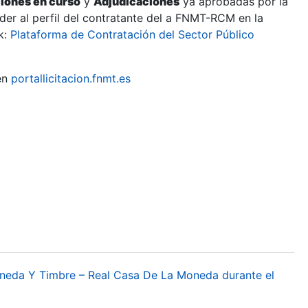
ciones en curso
y
Adjudicaciones
ya aprobadas por la
er al perfil del contratante del a FNMT-RCM en la
k:
Plataforma de Contratación del Sector Público
en
portallicitacion.fnmt.es
oneda Y Timbre – Real Casa De La Moneda durante el