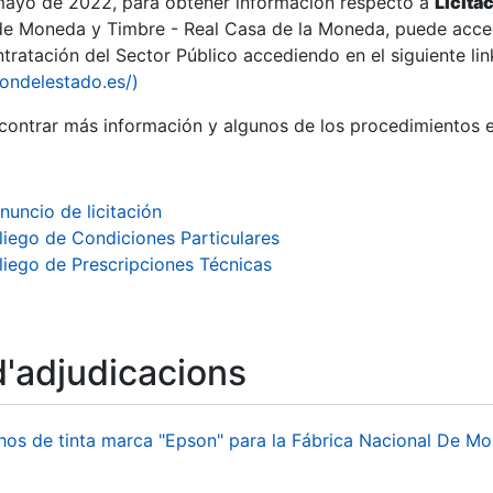
 mayo de 2022, para obtener información respecto a
Licita
de Moneda y Timbre - Real Casa de la Moneda, puede acced
ratación del Sector Público accediendo en el siguiente lin
iondelestado.es/)
ontrar más información y algunos de los procedimientos 
nuncio de licitación
liego de Condiciones Particulares
liego de Prescripciones Técnicas
d'adjudicacions
a
hos de tinta marca "Epson" para la Fábrica Nacional De M