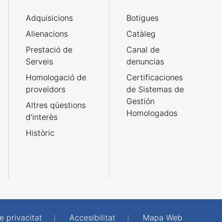
Adquisicions
Botigues
Alienacions
Catàleg
Prestació de
Canal de
Serveis
denuncias
Homologació de
Certificaciones
proveïdors
de Sistemas de
Gestión
Altres qüestions
Homologados
d'interès
Històric
e privacitat
Accesibilitat
Mapa Web