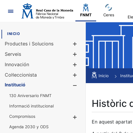
Navegació
FNMT
Ceres
El
INICIO
Productes i Solucions
Mostra/Amag
Serveis
Mostra/Amag
Innovación
Mostra/Amag
Col·leccionista
Mostra/Amag
Inicio
Institu
Institució
Mostra/Amag
130 Aniversario FNMT
Històric 
Informació institucional
Compromisos
Mostra/Amaga
En aquest apartat 
Agenda 2030 y ODS