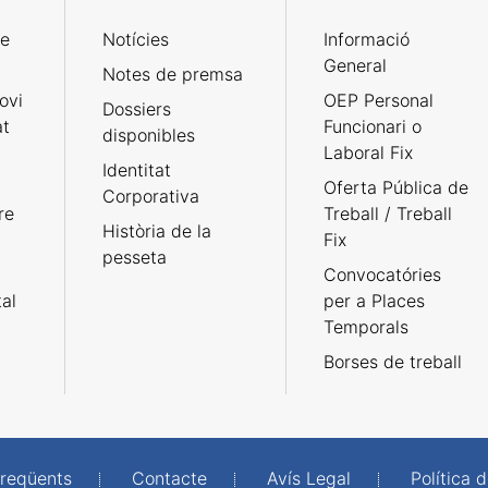
de
Notícies
Informació
General
Notes de premsa
ovi
OEP Personal
Dossiers
at
Funcionari o
disponibles
Laboral Fix
Identitat
Oferta Pública de
Corporativa
re
Treball / Treball
Història de la
Fix
pesseta
Convocatóries
tal
per a Places
Temporals
Borses de treball
freqüents
Contacte
Avís Legal
Política d