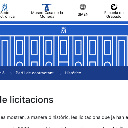
Sede
Museo Casa de la
Escuela de
SIAEN
ectrónica
Moneda
Grabado
a
a
a
a
ció
Perfil de contractant
Histórico
a
de licitacions
es mostren, a manera d'històric, les licitacions que ja han 