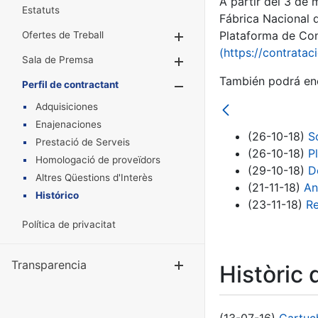
A partir del 3 de
Estatuts
Fábrica Nacional 
Plataforma de Cont
Ofertes de Treball
Mostra/Amaga
(https://contratac
Sala de Premsa
Mostra/Amaga
También podrá enc
Perfil de contractant
Mostra/Amaga
Adquisiciones
Enajenaciones
(26-10-18)
S
Prestació de Serveis
(26-10-18)
P
Homologació de proveïdors
(29-10-18)
D
Altres Qüestions d'Interès
(21-11-18)
An
Histórico
(23-11-18)
Re
Política de privacitat
Transparencia
Mostra/Amag
Històric 