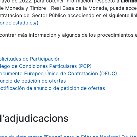
 mayo de 2022, para obtener información respecto a
Licita
de Moneda y Timbre - Real Casa de la Moneda, puede acced
ratación del Sector Público accediendo en el siguiente lin
iondelestado.es/)
ontrar más información y algunos de los procedimientos 
olicitudes de Participación
liego de Condiciones Particulares (PCP)
ocumento Europeo Único de Contratación (DEUC)
uncio de petición de ofertas
ctificación de anuncio de petición de ofertas
a
d'adjudicacions