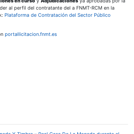
ciones en curso
y
Adjudicaciones
ya aprobadas por la
er al perfil del contratante del a FNMT-RCM en la
k:
Plataforma de Contratación del Sector Público
en
portallicitacion.fnmt.es