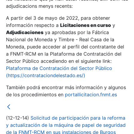
adjudicacions menys recents:
Mostra/Amaga
A partir del 3 de mayo de 2022, para obtener
información respecto a
Licitaciones en curso
y
Mostra/Amaga
Adjudicaciones
ya aprobadas por la Fábrica
Mostra/Amaga
Nacional de Moneda y Timbre - Real Casa de la
Moneda, puede acceder al perfil del contratante del
a FNMT-RCM en la Plataforma de Contratación del
Sector Público accediendo en el siguiente link:
Plataforma de Contratación del Sector Público
(https://contrataciondelestado.es/)
También podrá encontrar más información y algunos
de los procedimientos en
portallicitacion.fnmt.es
Mostra/Amaga
(12-12-14)
Solicitud de participación para la reforma
y actualización de la máquina de papel de seguridad
de la FNMT-RCM en sus instalaciones de Burgos