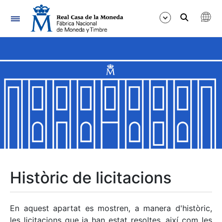
Navegació
Mostra/Amaga
Mostra/Amaga
Mostra/Amaga
Mostra/Amaga
Mostra/Amaga
Històric de licitacions
Mostra/Amaga
En aquest apartat es mostren, a manera d'històric,
les licitacions que ja han estat resoltes, així com les