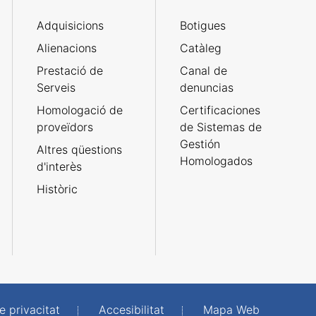
Adquisicions
Botigues
Alienacions
Catàleg
Prestació de
Canal de
Serveis
denuncias
Homologació de
Certificaciones
proveïdors
de Sistemas de
Gestión
Altres qüestions
Homologados
d'interès
Històric
e privacitat
Accesibilitat
Mapa Web