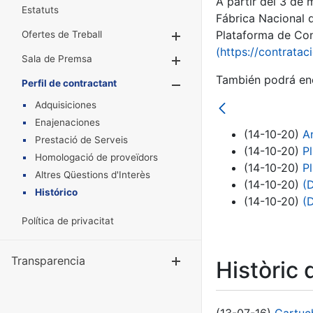
A partir del 3 de
Estatuts
Fábrica Nacional 
Plataforma de Cont
Ofertes de Treball
Mostra/Amaga
(https://contratac
Sala de Premsa
Mostra/Amaga
También podrá enc
Perfil de contractant
Mostra/Amaga
Adquisiciones
Enajenaciones
(14-10-20)
A
Prestació de Serveis
(14-10-20)
P
Homologació de proveïdors
(14-10-20)
P
Altres Qüestions d'Interès
(14-10-20)
(
Histórico
(14-10-20)
(
Política de privacitat
Transparencia
Mostra/Amag
Històric 