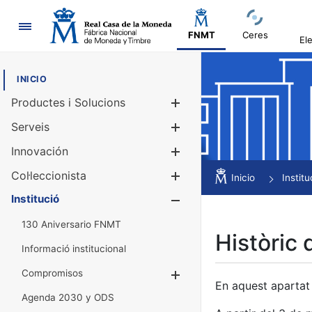
Navegació
FNMT
Ceres
El
INICIO
Productes i Solucions
Mostra/Amag
Serveis
Mostra/Amag
Innovación
Mostra/Amag
Col·leccionista
Mostra/Amag
Inicio
Institu
Institució
Mostra/Amag
130 Aniversario FNMT
Històric 
Informació institucional
Compromisos
Mostra/Amaga
En aquest apartat 
Agenda 2030 y ODS