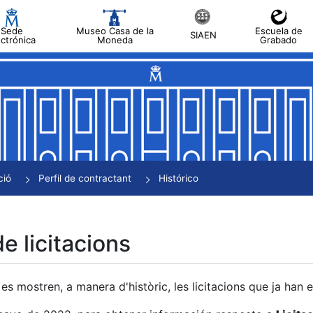
Sede
Museo Casa de la
Escuela de
SIAEN
ectrónica
Moneda
Grabado
a
a
a
a
ció
Perfil de contractant
Histórico
a
de licitacions
es mostren, a manera d'històric, les licitacions que ja han 