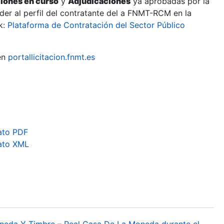
ciones en curso
y
Adjudicaciones
ya aprobadas por la
er al perfil del contratante del a FNMT-RCM en la
k:
Plataforma de Contratación del Sector Público
en
portallicitacion.fnmt.es
ato PDF
ato XML