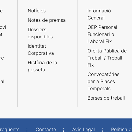
de
Notícies
Informació
General
Notes de premsa
ovi
OEP Personal
Dossiers
at
Funcionari o
disponibles
Laboral Fix
Identitat
Oferta Pública de
Corporativa
re
Treball / Treball
Història de la
Fix
pesseta
Convocatóries
tal
per a Places
Temporals
Borses de treball
freqüents
Contacte
Avís Legal
Política d