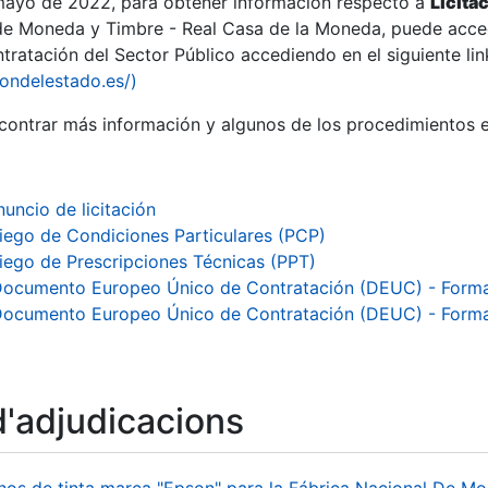
 mayo de 2022, para obtener información respecto a
Licita
de Moneda y Timbre - Real Casa de la Moneda, puede acced
ratación del Sector Público accediendo en el siguiente lin
iondelestado.es/)
ontrar más información y algunos de los procedimientos 
nuncio de licitación
liego de Condiciones Particulares (PCP)
liego de Prescripciones Técnicas (PPT)
Documento Europeo Único de Contratación (DEUC) - Form
Documento Europeo Único de Contratación (DEUC) - Form
a
d'adjudicacions