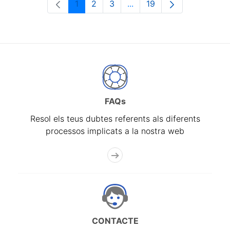
1
2
3
...
19
Pàgina
Pàgina
Pàgina
Pàgines intermèdies Utili
Pàgina
FAQs
Resol els teus dubtes referents als diferents
processos implicats a la nostra web
CONTACTE