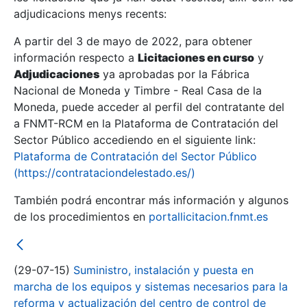
adjudicacions menys recents:
Mostra/Amaga
A partir del 3 de mayo de 2022, para obtener
información respecto a
Licitaciones en curso
y
Mostra/Amaga
Adjudicaciones
ya aprobadas por la Fábrica
Mostra/Amaga
Nacional de Moneda y Timbre - Real Casa de la
Moneda, puede acceder al perfil del contratante del
a FNMT-RCM en la Plataforma de Contratación del
Sector Público accediendo en el siguiente link:
Plataforma de Contratación del Sector Público
(https://contrataciondelestado.es/)
También podrá encontrar más información y algunos
de los procedimientos en
portallicitacion.fnmt.es
Mostra/Amaga
(29-07-15)
Suministro, instalación y puesta en
marcha de los equipos y sistemas necesarios para la
reforma y actualización del centro de control de