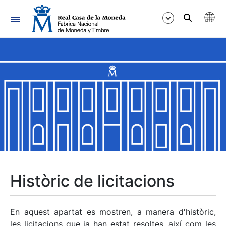
Navegació
Mostra/Amaga
Mostra/Amaga
Mostra/Amaga
Mostra/Amaga
Mostra/Amaga
Històric de licitacions
Mostra/Amaga
En aquest apartat es mostren, a manera d'històric,
les licitacions que ja han estat resoltes, així com les