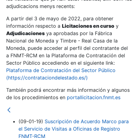
adjudicacions menys recents:
Mostra/Amaga
A partir del 3 de mayo de 2022, para obtener
información respecto a
Licitaciones en curso
y
Mostra/Amaga
Adjudicaciones
ya aprobadas por la Fábrica
Mostra/Amaga
Nacional de Moneda y Timbre - Real Casa de la
Moneda, puede acceder al perfil del contratante del
a FNMT-RCM en la Plataforma de Contratación del
Sector Público accediendo en el siguiente link:
Plataforma de Contratación del Sector Público
(https://contrataciondelestado.es/)
También podrá encontrar más información y algunos
de los procedimientos en
portallicitacion.fnmt.es
Mostra/Amaga
(09-01-19)
Suscripción de Acuerdo Marco para
el Servicio de Visitas a Oficinas de Registro
FNMT-RCM