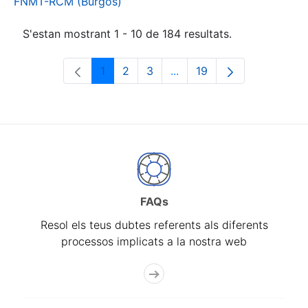
FNMT-RCM (Burgos)
S'estan mostrant 1 - 10 de 184 resultats.
1
2
3
...
19
Pàgina
Pàgina
Pàgina
Pàgines intermèdies Utili
Pàgina
FAQs
Resol els teus dubtes referents als diferents
processos implicats a la nostra web