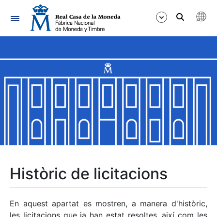
Navegació
Mostra/Amaga
Mostra/Amaga
Mostra/Amaga
Mostra/Amaga
Mostra/Amaga
Històric de licitacions
Mostra/Amaga
En aquest apartat es mostren, a manera d'històric,
les licitacions que ja han estat resoltes, així com les