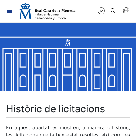
Navegació
Mostra/Amaga
Mostra/Amaga
Mostra/Amaga
Mostra/Amaga
Mostra/Amaga
Històric de licitacions
Mostra/Amaga
En aquest apartat es mostren, a manera d'històric,
les licitacions que ja han estat resoltes, així com les