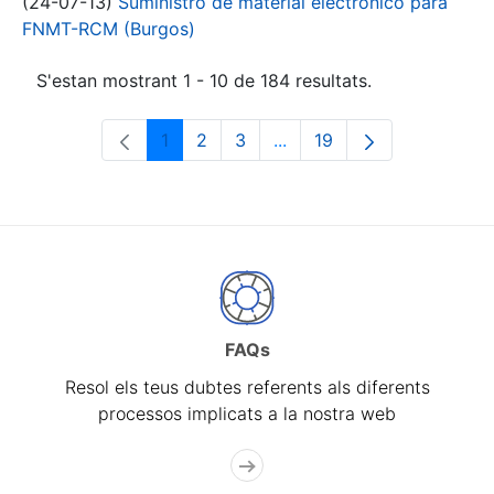
(24-07-13)
Suministro de material electrónico para
FNMT-RCM (Burgos)
S'estan mostrant 1 - 10 de 184 resultats.
1
2
3
...
19
Pàgina
Pàgina
Pàgina
Pàgines intermèdies Utili
Pàgina
FAQs
Resol els teus dubtes referents als diferents
processos implicats a la nostra web