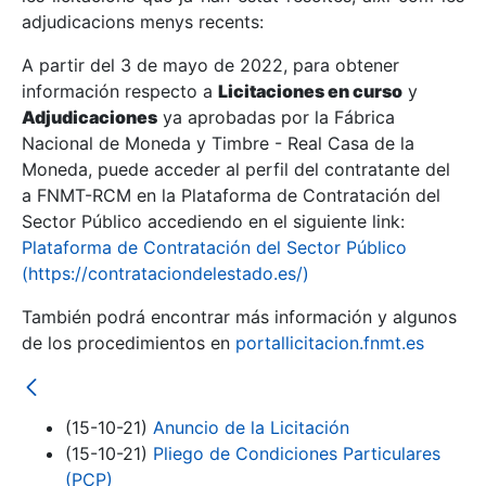
adjudicacions menys recents:
Mostra/Amaga
A partir del 3 de mayo de 2022, para obtener
información respecto a
Licitaciones en curso
y
Mostra/Amaga
Adjudicaciones
ya aprobadas por la Fábrica
Mostra/Amaga
Nacional de Moneda y Timbre - Real Casa de la
Moneda, puede acceder al perfil del contratante del
a FNMT-RCM en la Plataforma de Contratación del
Sector Público accediendo en el siguiente link:
Plataforma de Contratación del Sector Público
(https://contrataciondelestado.es/)
También podrá encontrar más información y algunos
de los procedimientos en
portallicitacion.fnmt.es
Mostra/Amaga
(15-10-21)
Anuncio de la Licitación
(15-10-21)
Pliego de Condiciones Particulares
(PCP)