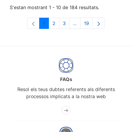
S'estan mostrant 1 - 10 de 184 resultats.
1
2
3
...
19
Pàgina
Pàgina
Pàgina
Pàgines intermèdies Utili
Pàgina
FAQs
Resol els teus dubtes referents als diferents
processos implicats a la nostra web