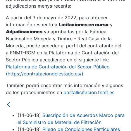
adjudicacions menys recents:
Mostra/Amaga
A partir del 3 de mayo de 2022, para obtener
información respecto a
Licitaciones en curso
y
Mostra/Amaga
Adjudicaciones
ya aprobadas por la Fábrica
Mostra/Amaga
Nacional de Moneda y Timbre - Real Casa de la
Moneda, puede acceder al perfil del contratante del
a FNMT-RCM en la Plataforma de Contratación del
Sector Público accediendo en el siguiente link:
Plataforma de Contratación del Sector Público
(https://contrataciondelestado.es/)
También podrá encontrar más información y algunos
de los procedimientos en
portallicitacion.fnmt.es
Mostra/Amaga
(14-06-18)
Suscripción de Acuerdos Marco para
el Suministro de Material de Filtración
(14-06-18)
Pliego de Condiciones Particulares