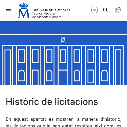
Navegació
Mostra/Amaga
Mostra/Amaga
Mostra/Amaga
Mostra/Amaga
Mostra/Amaga
Històric de licitacions
Mostra/Amaga
En aquest apartat es mostren, a manera d'històric,
les licitacions que ja han estat resoltes, així com les