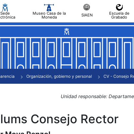
Sede
Museo Casa de la
Escuela de
SIAEN
ectrónica
Moneda
Grabado
a
a
a
a
arencia
Organización, gobierno y personal
CV - Consejo R
a
Unidad responsable: Departamen
a
ulums Consejo Rector