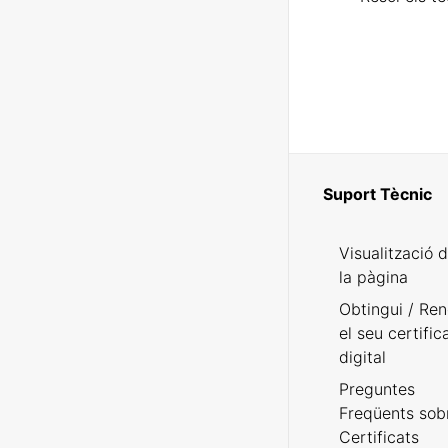
Suport Tècnic
Visualització 
la pàgina
Obtingui / Ren
el seu certific
digital
Preguntes
Freqüents sob
Certificats