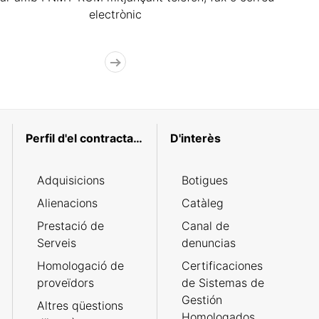
electrònic
Perfil d'el contractant
D'interès
Adquisicions
Botigues
Alienacions
Catàleg
Prestació de
Canal de
Serveis
denuncias
Homologació de
Certificaciones
proveïdors
de Sistemas de
Gestión
Altres qüestions
Homologados