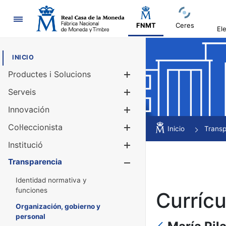
Navegació
FNMT
Ceres
El
INICIO
Productes i Solucions
Mostra/Amag
Serveis
Mostra/Amag
Innovación
Mostra/Amag
Col·leccionista
Mostra/Amag
Inicio
Transp
Institució
Mostra/Amag
Transparencia
Mostra/Amag
Identidad normativa y
funciones
Curríc
Organización, gobierno y
personal