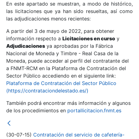
En este apartado se muestran, a modo de histórico,
las licitaciones que ya han sido resueltas, así como
Mostrar/Ocultar
las adjudicaciones menos recientes:
Mostrar/Ocultar
A partir del 3 de mayo de 2022, para obtener
información respecto a
Mostrar/Ocultar
Licitaciones en curso
y
Adjudicaciones
ya aprobadas por la Fábrica
Nacional de Moneda y Timbre - Real Casa de la
Moneda, puede acceder al perfil del contratante del
a FNMT-RCM en la Plataforma de Contratación del
Sector Público accediendo en el siguiente link:
Plataforma de Contratación del Sector Público
(https://contrataciondelestado.es/)
También podrá encontrar más información y algunos
de los procedimientos en
portallicitacion.fnmt.es
Mostrar/Ocultar
(30-07-15)
Contratación del servicio de cafetería-