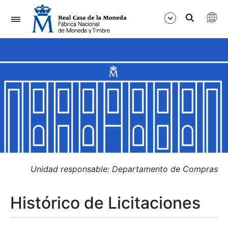
Navegación
Mostrar/Ocultar
Mostrar/Ocultar
Mostrar/Ocultar
Mostrar/Ocultar
Mostrar/Ocultar
Unidad responsable: Departamento de Compras
Histórico de Licitaciones
Mostrar/Ocultar