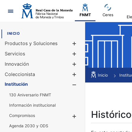
Navegación
FNMT
Ceres
El
INICIO
Productos y Soluciones
Mostrar/Ocul
Servicios
Mostrar/Ocul
Innovación
Mostrar/Ocul
Coleccionista
Mostrar/Ocul
Inicio
Institu
Institución
Mostrar/Ocul
130 Aniversario FNMT
Información institucional
Histórico
Compromisos
Mostrar/Ocultar
Agenda 2030 y ODS