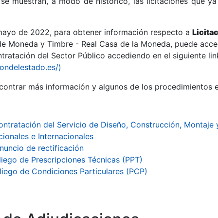
se muestran, a modo de histórico, las licitaciones que ya
 mayo de 2022, para obtener información respecto a
Licita
de Moneda y Timbre - Real Casa de la Moneda, puede acced
ratación del Sector Público accediendo en el siguiente lin
r
iondelestado.es/)
ontrar más información y algunos de los procedimientos 
ontratación del Servicio de Diseño, Construcción, Montaje 
ionales e Internacionales
nuncio de rectificación
liego de Prescripciones Técnicas (PPT)
liego de Condiciones Particulares (PCP)
tar