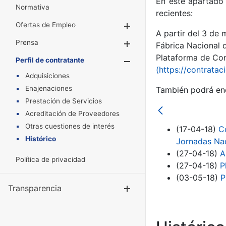
En este apartado 
Normativa
recientes:
Ofertas de Empleo
Mostrar/Ocultar
A partir del 3 de
Prensa
Mostrar/Ocultar
Fábrica Nacional 
Plataforma de Cont
Perfil de contratante
Mostrar/Oculta
(https://contratac
Adquisiciones
Enajenaciones
También podrá enc
Prestación de Servicios
Acreditación de Proveedores
Otras cuestiones de interés
(17-04-18)
C
Histórico
Jornadas Nac
(27-04-18)
A
Política de privacidad
(27-04-18)
P
(03-05-18)
P
Transparencia
Mostrar/Ocul