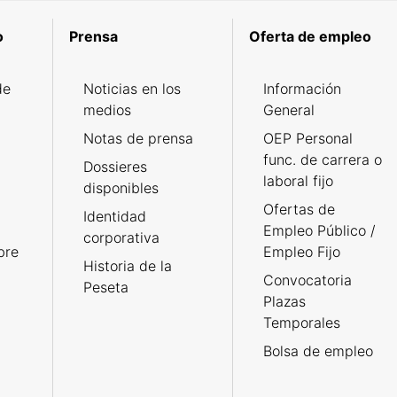
o
Prensa
Oferta de empleo
de
Noticias en los
Información
medios
General
Notas de prensa
OEP Personal
func. de carrera o
Dossieres
laboral fijo
disponibles
Ofertas de
Identidad
Empleo Público /
corporativa
bre
Empleo Fijo
Historia de la
Convocatoria
Peseta
Plazas
Temporales
Bolsa de empleo