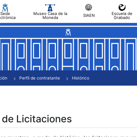
Sede
Museo Casa de la
Escuela de
SIAEN
ectrónica
Moneda
Grabado
tar
tar
tar
tar
ción
Perfil de contratante
Histórico
tar
 de Licitaciones