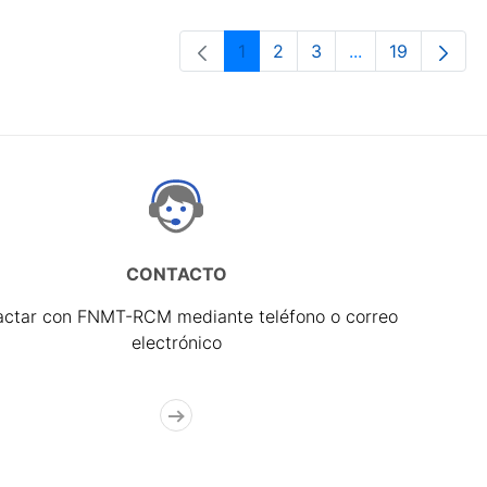
1
2
3
...
19
Página
Página
Página
Páginas interme
Página
CONTACTO
actar con FNMT-RCM mediante teléfono o correo
electrónico