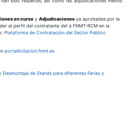
 han sido resueltas, así como las adjudicaciones menos
ciones en curso
y
Adjudicaciones
ya aprobadas por la
er al perfil del contratante del a FNMT-RCM en la
k:
Plataforma de Contratación del Sector Público
en
portallicitacion.fnmt.es
y Desmontaje de Stands para diferentes Ferias y