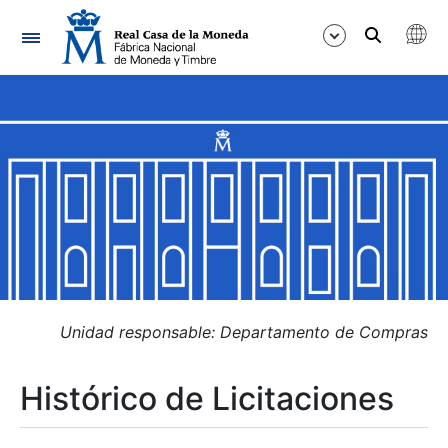
Navegación
Mostrar/Ocultar
Mostrar/Ocultar
Mostrar/Ocultar
Mostrar/Ocultar
Mostrar/Ocultar
Unidad responsable: Departamento de Compras
Histórico de Licitaciones
Mostrar/Ocultar