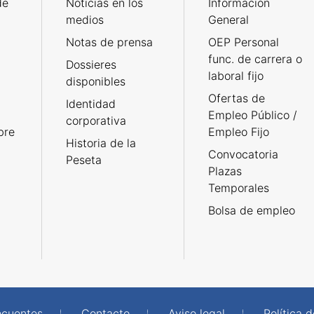
de
Noticias en los
Información
medios
General
Notas de prensa
OEP Personal
func. de carrera o
Dossieres
laboral fijo
disponibles
Ofertas de
Identidad
Empleo Público /
corporativa
bre
Empleo Fijo
Historia de la
Convocatoria
Peseta
Plazas
Temporales
Bolsa de empleo
ecuentes
Contacto
Aviso legal
Política 