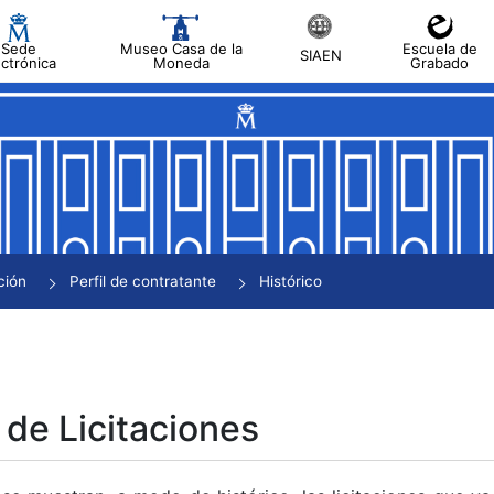
Sede
Museo Casa de la
Escuela de
SIAEN
ectrónica
Moneda
Grabado
tar
tar
tar
tar
ción
Perfil de contratante
Histórico
tar
 de Licitaciones