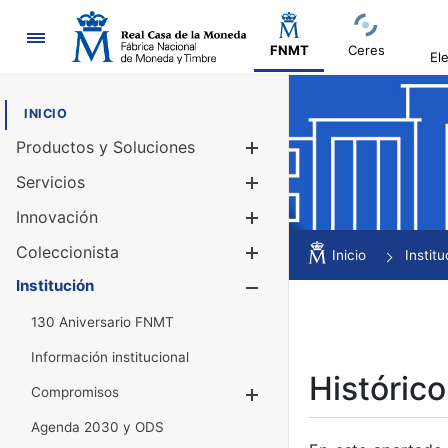
Navegación
FNMT
Ceres
El
INICIO
Productos y Soluciones
Mostrar/Ocul
Servicios
Mostrar/Ocul
Innovación
Mostrar/Ocul
Coleccionista
Mostrar/Ocul
Inicio
Institu
Institución
Mostrar/Ocul
130 Aniversario FNMT
Información institucional
Histórico
Compromisos
Mostrar/Ocultar
Agenda 2030 y ODS