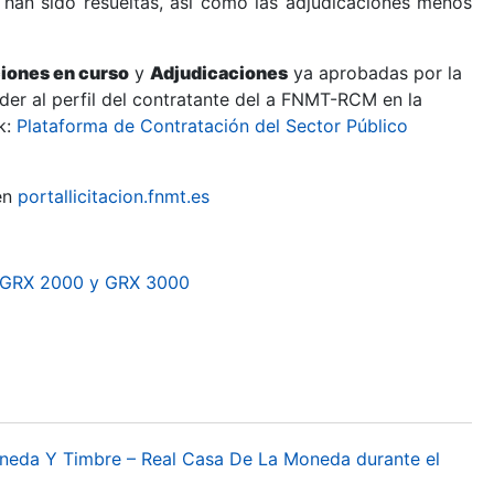
 han sido resueltas, así como las adjudicaciones menos
ciones en curso
y
Adjudicaciones
ya aprobadas por la
er al perfil del contratante del a FNMT-RCM en la
k:
Plataforma de Contratación del Sector Público
en
portallicitacion.fnmt.es
. GRX 2000 y GRX 3000
oneda Y Timbre – Real Casa De La Moneda durante el