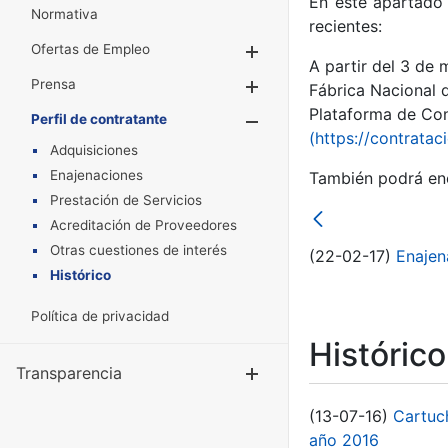
En este apartado 
Normativa
recientes:
Ofertas de Empleo
Mostrar/Ocultar
A partir del 3 de
Prensa
Mostrar/Ocultar
Fábrica Nacional 
Plataforma de Cont
Perfil de contratante
Mostrar/Oculta
(https://contratac
Adquisiciones
Enajenaciones
También podrá enc
Prestación de Servicios
Acreditación de Proveedores
Otras cuestiones de interés
(22-02-17)
Enajen
Histórico
Política de privacidad
Históric
Transparencia
Mostrar/Ocul
(13-07-16)
Cartuc
año 2016