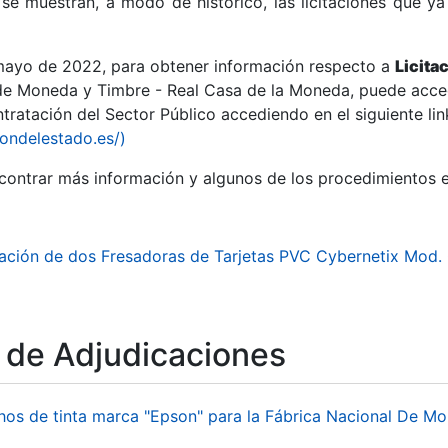
se muestran, a modo de histórico, las licitaciones que ya
 mayo de 2022, para obtener información respecto a
Licita
de Moneda y Timbre - Real Casa de la Moneda, puede acced
ratación del Sector Público accediendo en el siguiente lin
r
iondelestado.es/)
ontrar más información y algunos de los procedimientos 
ación de dos Fresadoras de Tarjetas PVC Cybernetix Mod
o de Adjudicaciones
tar
hos de tinta marca "Epson" para la Fábrica Nacional De M