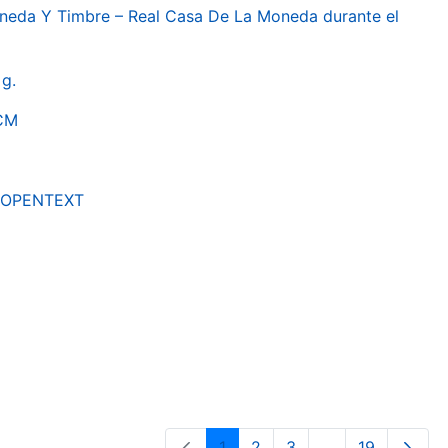
oneda Y Timbre – Real Casa De La Moneda durante el
g.
RCM
by OPENTEXT
1
2
3
...
19