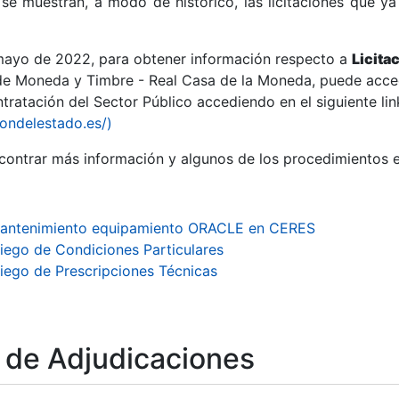
se muestran, a modo de histórico, las licitaciones que ya
 mayo de 2022, para obtener información respecto a
Licita
de Moneda y Timbre - Real Casa de la Moneda, puede acced
ratación del Sector Público accediendo en el siguiente lin
r
iondelestado.es/)
ontrar más información y algunos de los procedimientos 
antenimiento equipamiento ORACLE en CERES
liego de Condiciones Particulares
liego de Prescripciones Técnicas
tar
o de Adjudicaciones