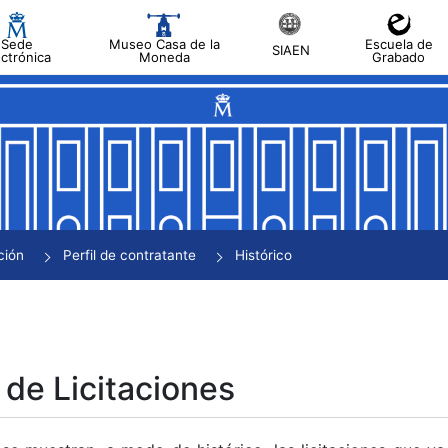
Sede
Museo Casa de la
Escuela de
SIAEN
ectrónica
Moneda
Grabado
tar
tar
tar
tar
ción
Perfil de contratante
Histórico
tar
 de Licitaciones