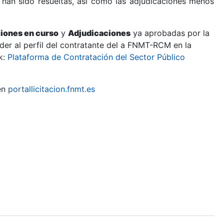
 han sido resueltas, así como las adjudicaciones menos
ciones en curso
y
Adjudicaciones
ya aprobadas por la
er al perfil del contratante del a FNMT-RCM en la
k:
Plataforma de Contratación del Sector Público
en
portallicitacion.fnmt.es