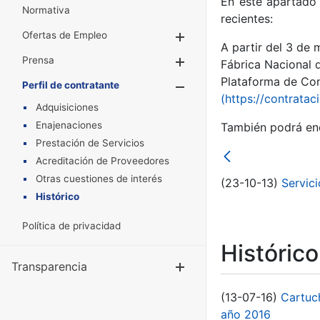
En este apartado 
Normativa
recientes:
Ofertas de Empleo
Mostrar/Ocultar
A partir del 3 de
Prensa
Mostrar/Ocultar
Fábrica Nacional 
Plataforma de Cont
Perfil de contratante
Mostrar/Oculta
(https://contratac
Adquisiciones
Enajenaciones
También podrá enc
Prestación de Servicios
Acreditación de Proveedores
Otras cuestiones de interés
(23-10-13)
Servici
Histórico
Política de privacidad
Históric
Transparencia
Mostrar/Ocul
(13-07-16)
Cartuc
año 2016