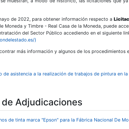
se muestran, a modo de histórico, las licitaciones que ya
 mayo de 2022, para obtener información respecto a
Licita
de Moneda y Timbre - Real Casa de la Moneda, puede acced
ratación del Sector Público accediendo en el siguiente lin
r
iondelestado.es/)
ontrar más información y algunos de los procedimientos 
o de asistencia a la realización de trabajos de pintura en 
o de Adjudicaciones
tar
hos de tinta marca "Epson" para la Fábrica Nacional De M