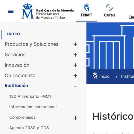
Navegación
FNMT
Ceres
El
INICIO
Productos y Soluciones
Mostrar/Ocul
Servicios
Mostrar/Ocul
Innovación
Mostrar/Ocul
Coleccionista
Mostrar/Ocul
Inicio
Institu
Institución
Mostrar/Ocul
130 Aniversario FNMT
Información institucional
Histórico
Compromisos
Mostrar/Ocultar
Agenda 2030 y ODS