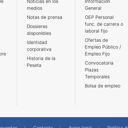
de
Noticias en los
Información
medios
General
Notas de prensa
OEP Personal
func. de carrera o
Dossieres
laboral fijo
disponibles
Ofertas de
Identidad
Empleo Público /
corporativa
bre
Empleo Fijo
Historia de la
Convocatoria
Peseta
Plazas
Temporales
Bolsa de empleo
ecuentes
Contacto
Aviso legal
Política 