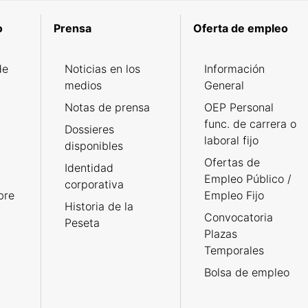
o
Prensa
Oferta de empleo
de
Noticias en los
Información
medios
General
Notas de prensa
OEP Personal
func. de carrera o
Dossieres
laboral fijo
disponibles
Ofertas de
Identidad
Empleo Público /
corporativa
bre
Empleo Fijo
Historia de la
Convocatoria
Peseta
Plazas
Temporales
Bolsa de empleo