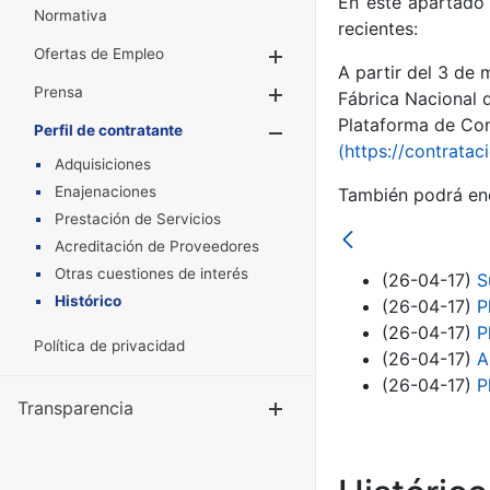
En este apartado 
Normativa
recientes:
Ofertas de Empleo
Mostrar/Ocultar
A partir del 3 de
Prensa
Mostrar/Ocultar
Fábrica Nacional 
Plataforma de Cont
Perfil de contratante
Mostrar/Oculta
(https://contratac
Adquisiciones
Enajenaciones
También podrá enc
Prestación de Servicios
Acreditación de Proveedores
Otras cuestiones de interés
(26-04-17)
S
Histórico
(26-04-17)
P
(26-04-17)
P
Política de privacidad
(26-04-17)
A
(26-04-17)
P
Transparencia
Mostrar/Ocul