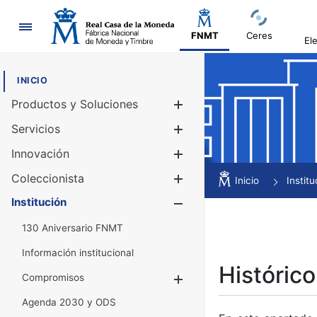
Navegación
FNMT
Ceres
El
INICIO
Productos y Soluciones
Mostrar/Ocul
Servicios
Mostrar/Ocul
Innovación
Mostrar/Ocul
Coleccionista
Mostrar/Ocul
Inicio
Institu
Institución
Mostrar/Ocul
130 Aniversario FNMT
Información institucional
Histórico
Compromisos
Mostrar/Ocultar
Agenda 2030 y ODS