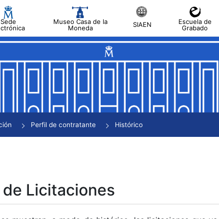
Sede
Museo Casa de la
Escuela de
SIAEN
ectrónica
Moneda
Grabado
tar
tar
tar
tar
ción
Perfil de contratante
Histórico
tar
 de Licitaciones