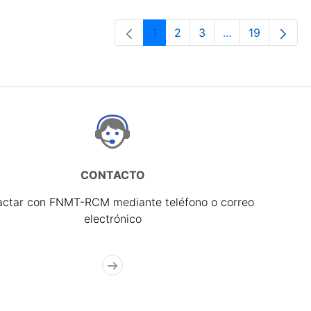
1
2
3
...
19
Página
Página
Página
Páginas interme
Página
CONTACTO
actar con FNMT-RCM mediante teléfono o correo
electrónico