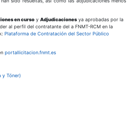
 han sido resueltas, así como las adjudicaciones menos
ciones en curso
y
Adjudicaciones
ya aprobadas por la
er al perfil del contratante del a FNMT-RCM en la
k:
Plataforma de Contratación del Sector Público
en
portallicitacion.fnmt.es
 y Tóner)