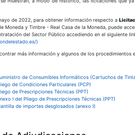
se muestran, a modo de histórico, las licitaciones que ya
 mayo de 2022, para obtener información respecto a
Licita
de Moneda y Timbre - Real Casa de la Moneda, puede acced
ratación del Sector Público accediendo en el siguiente lin
r
iondelestado.es/)
ontrar más información y algunos de los procedimientos 
uministro de Consumibles Informáticos (Cartuchos de Tinta
liego de Condiciones Particulares (PCP)
liego de Prescripciones Técnicas (PPT)
nexo I del Pliego de Prescripciones Técnicas (PPT)
lantilla de importes desglosados (anexo I)
tar