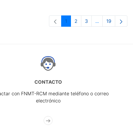
1
2
3
...
19
Página
Página
Página
Páginas interme
Página
CONTACTO
actar con FNMT-RCM mediante teléfono o correo
electrónico