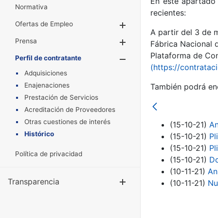
En este apartado 
Normativa
recientes:
Ofertas de Empleo
Mostrar/Ocultar
A partir del 3 de
Prensa
Mostrar/Ocultar
Fábrica Nacional 
Plataforma de Cont
Perfil de contratante
Mostrar/Oculta
(https://contratac
Adquisiciones
Enajenaciones
También podrá enc
Prestación de Servicios
Acreditación de Proveedores
Otras cuestiones de interés
(15-10-21)
An
Histórico
(15-10-21)
Pl
(15-10-21)
Pl
Política de privacidad
(15-10-21)
Do
(10-11-21)
An
Transparencia
Mostrar/Ocul
(10-11-21)
Nu