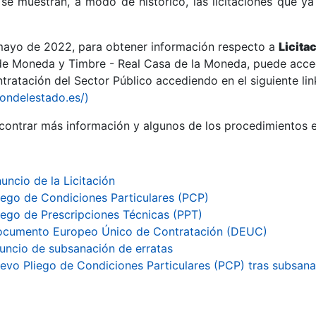
se muestran, a modo de histórico, las licitaciones que ya
 mayo de 2022, para obtener información respecto a
Licita
de Moneda y Timbre - Real Casa de la Moneda, puede acced
ratación del Sector Público accediendo en el siguiente lin
r
iondelestado.es/)
ontrar más información y algunos de los procedimientos 
uncio de la Licitación
iego de Condiciones Particulares (PCP)
iego de Prescripciones Técnicas (PPT)
cumento Europeo Único de Contratación (DEUC)
uncio de subsanación de erratas
tar
evo Pliego de Condiciones Particulares (PCP) tras subsan