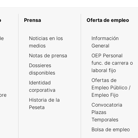
o
Prensa
Oferta de empleo
de
Noticias en los
Información
medios
General
Notas de prensa
OEP Personal
func. de carrera o
Dossieres
laboral fijo
disponibles
Ofertas de
Identidad
Empleo Público /
corporativa
bre
Empleo Fijo
Historia de la
Convocatoria
Peseta
Plazas
Temporales
Bolsa de empleo