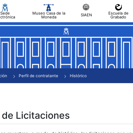
Sede
Museo Casa de la
Escuela de
SIAEN
ectrónica
Moneda
Grabado
tar
tar
tar
tar
ción
Perfil de contratante
Histórico
tar
 de Licitaciones