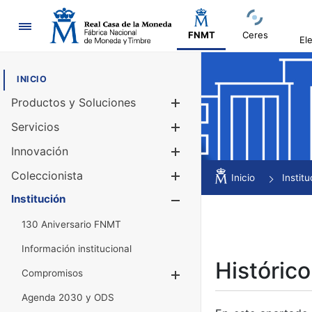
Navegación
FNMT
Ceres
El
INICIO
Productos y Soluciones
Mostrar/Ocul
Servicios
Mostrar/Ocul
Innovación
Mostrar/Ocul
Coleccionista
Mostrar/Ocul
Inicio
Institu
Institución
Mostrar/Ocul
130 Aniversario FNMT
Información institucional
Histórico
Compromisos
Mostrar/Ocultar
Agenda 2030 y ODS