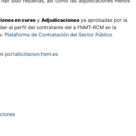
 han sido resueltas, así como las adjudicaciones menos
ciones en curso
y
Adjudicaciones
ya aprobadas por la
er al perfil del contratante del a FNMT-RCM en la
k:
Plataforma de Contratación del Sector Público
en
portallicitacion.fnmt.es
aciones