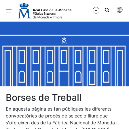
Navegació
Mostra/Amaga
Mostra/Amaga
Mostra/Amaga
Mostra/Amaga
Mostra/Amaga
Borses de Treball
En aquesta pàgina es fan públiques les diferents
Mostra/Amaga
convocatòries de procés de selecció lliure que
s'ofereixen des de la Fàbrica Nacional de Moneda i