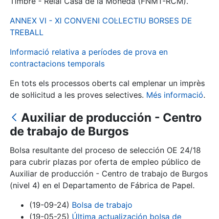
Timbre - Reial Casa de la Moneda (FNMT-RCM).
ANNEX VI - XI CONVENI COL·LECTIU BORSES DE
Mostra/Amaga
TREBALL
Informació relativa a períodes de prova en
contractacions temporals
En tots els processos oberts cal emplenar un imprès
de sol·licitud a les proves selectives.
Més informació
.
Auxiliar de producción - Centro
de trabajo de Burgos
Mostra/Amaga
Bolsa resultante del proceso de selección OE 24/18
Mostra/Amaga
para cubrir plazas por oferta de empleo público de
Auxiliar de producción - Centro de trabajo de Burgos
(nivel 4) en el Departamento de Fábrica de Papel.
Mostra/Amaga
(19-09-24)
Bolsa de trabajo
(19-05-25)
Última actualización bolsa de