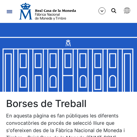
Navegació
Mostra/Amaga
Mostra/Amaga
Mostra/Amaga
Mostra/Amaga
Mostra/Amaga
Borses de Treball
En aquesta pàgina es fan públiques les diferents
Mostra/Amaga
convocatòries de procés de selecció lliure que
s'ofereixen des de la Fàbrica Nacional de Moneda i