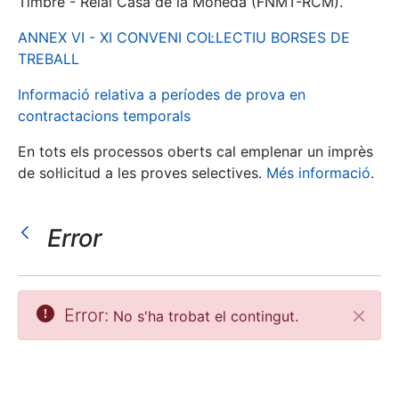
Timbre - Reial Casa de la Moneda (FNMT-RCM).
ANNEX VI - XI CONVENI COL·LECTIU BORSES DE
Mostra/Amaga
TREBALL
Informació relativa a períodes de prova en
contractacions temporals
En tots els processos oberts cal emplenar un imprès
de sol·licitud a les proves selectives.
Més informació
.
Error
Mostra/Amaga
Mostra/Amaga
Error:
No s'ha trobat el contingut.
Tanca
Mostra/Amaga