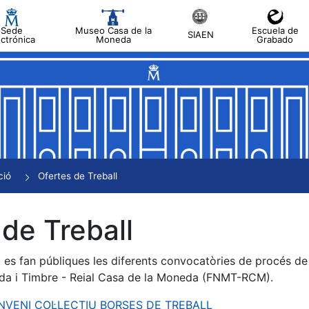
Sede
Museo Casa de la
Escuela de
SIAEN
ectrónica
Moneda
Grabado
a
a
a
a
ció
Ofertes de Treball
a
de Treball
es fan públiques les diferents convocatòries de procés de s
da i Timbre - Reial Casa de la Moneda (FNMT-RCM).
ONVENI COL·LECTIU BORSES DE TREBALL