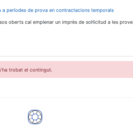
va a períodes de prova en contractacions temporals
sos oberts cal emplenar un imprès de sol·licitud a les prove
'ha trobat el contingut.
a