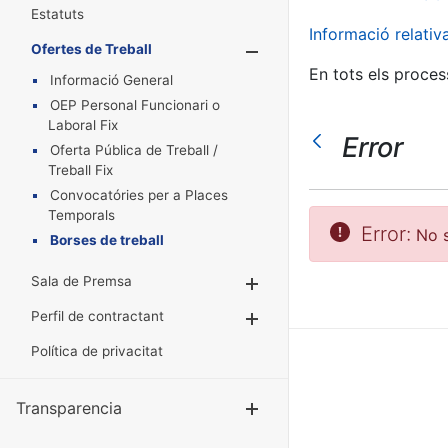
Estatuts
Informació relati
Ofertes de Treball
Mostra/Amaga
En tots els proces
Informació General
OEP Personal Funcionari o
Laboral Fix
Error
Oferta Pública de Treball /
Treball Fix
Convocatóries per a Places
Temporals
Error:
No s
Borses de treball
Sala de Premsa
Mostra/Amaga
Perfil de contractant
Mostra/Amaga
Política de privacitat
Transparencia
Mostra/Amag