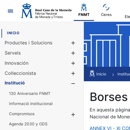
Navegació
FNMT
Ceres
El
INICIO
Productes i Solucions
Mostra/Amag
Serveis
Mostra/Amag
Innovación
Mostra/Amag
Col·leccionista
Mostra/Amag
Inicio
Institu
Institució
Mostra/Amag
Borses 
130 Aniversario FNMT
Informació institucional
En aquesta pàgina 
Compromisos
Mostra/Amaga
Nacional de Mone
Agenda 2030 y ODS
ANNEX VI - XI C