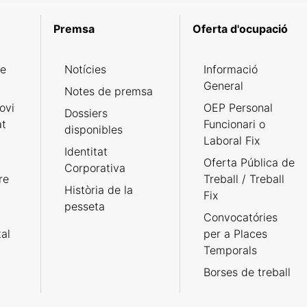
Premsa
Oferta d'ocupació
de
Notícies
Informació
General
Notes de premsa
ovi
OEP Personal
Dossiers
at
Funcionari o
disponibles
Laboral Fix
Identitat
Oferta Pública de
Corporativa
re
Treball / Treball
Història de la
Fix
pesseta
Convocatóries
tal
per a Places
Temporals
Borses de treball