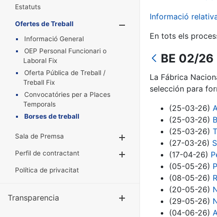
Estatuts
Informació relati
Ofertes de Treball
Mostra/Amaga
En tots els proces
Informació General
OEP Personal Funcionari o
BE 02/26 
Laboral Fix
Oferta Pública de Treball /
La Fábrica Nacion
Treball Fix
selección para fo
Convocatóries per a Places
Temporals
(25-03-26)
A
Borses de treball
(25-03-26)
B
(25-03-26)
T
Sala de Premsa
Mostra/Amaga
(27-03-26)
S
Perfil de contractant
(17-04-26)
P
Mostra/Amaga
(05-05-26)
P
Política de privacitat
(08-05-26)
R
(20-05-26)
N
Transparencia
Mostra/Amag
(29-05-26)
N
(04-06-26)
A