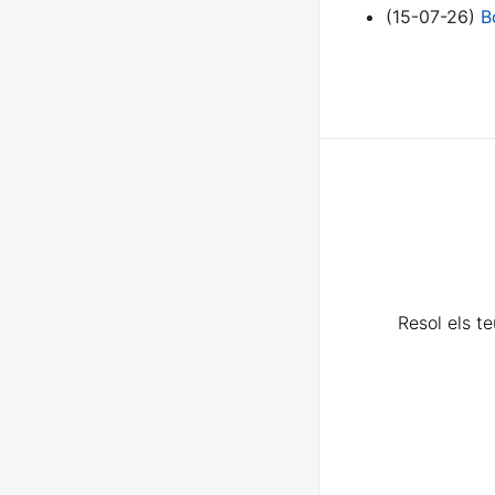
(15-07-26)
B
Resol els t