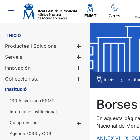
Navegació
FNMT
Ceres
El
INICIO
Productes i Solucions
Mostra/Amag
Serveis
Mostra/Amag
Innovación
Mostra/Amag
Col·leccionista
Mostra/Amag
Inicio
Institu
Institució
Mostra/Amag
Borses 
130 Aniversario FNMT
Informació institucional
En aquesta pàgina 
Compromisos
Mostra/Amaga
Nacional de Mone
Agenda 2030 y ODS
ANNEX VI - XI C