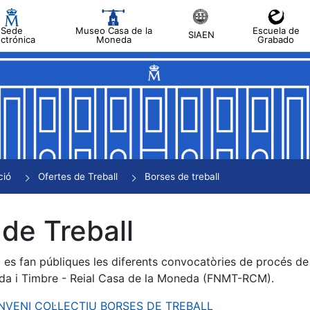
Sede
Museo Casa de la
Escuela de
SIAEN
ectrónica
Moneda
Grabado
a
a
a
a
ció
Ofertes de Treball
Borses de treball
a
de Treball
es fan públiques les diferents convocatòries de procés de s
da i Timbre - Reial Casa de la Moneda (FNMT-RCM).
ONVENI COL·LECTIU BORSES DE TREBALL