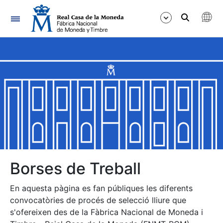
Navegació
Mostra/Amaga
Mostra/Amaga
Mostra/Amaga
Mostra/Amaga
Mostra/Amaga
Borses de Treball
En aquesta pàgina es fan públiques les diferents
Mostra/Amaga
convocatòries de procés de selecció lliure que
s'ofereixen des de la Fàbrica Nacional de Moneda i