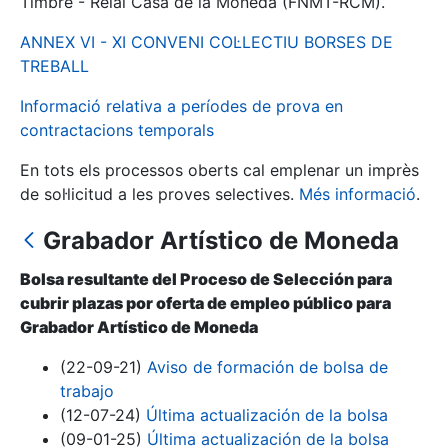
Timbre - Reial Casa de la Moneda (FNMT-RCM).
ANNEX VI - XI CONVENI COL·LECTIU BORSES DE
Mostra/Amaga
TREBALL
Informació relativa a períodes de prova en
contractacions temporals
En tots els processos oberts cal emplenar un imprès
de sol·licitud a les proves selectives.
Més informació
.
Grabador Artístico de Moneda
Bolsa resultante del Proceso de Selección para
Mostra/Amaga
cubrir plazas por oferta de empleo público para
Mostra/Amaga
Grabador Artístico de Moneda
(22-09-21)
Aviso de formación de bolsa de
trabajo
Mostra/Amaga
(12-07-24)
Última actualización de la bolsa
(09-01-25)
Última actualización de la bolsa