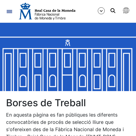
Navegació
Mostra/Amaga
Mostra/Amaga
Mostra/Amaga
Mostra/Amaga
Mostra/Amaga
Borses de Treball
En aquesta pàgina es fan públiques les diferents
Mostra/Amaga
convocatòries de procés de selecció lliure que
s'ofereixen des de la Fàbrica Nacional de Moneda i