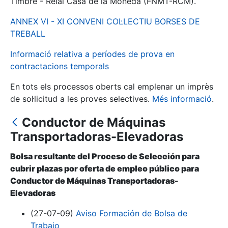
Timbre - Reial Casa de la Moneda (FNMT-RCM).
ANNEX VI - XI CONVENI COL·LECTIU BORSES DE
Mostra/Amaga
TREBALL
Informació relativa a períodes de prova en
contractacions temporals
En tots els processos oberts cal emplenar un imprès
de sol·licitud a les proves selectives.
Més informació
.
Conductor de Máquinas
Transportadoras-Elevadoras
Mostra/Amaga
Bolsa resultante del Proceso de Selección para
Mostra/Amaga
cubrir plazas por oferta de empleo público para
Conductor de Máquinas Transportadoras-
Elevadoras
Mostra/Amaga
(27-07-09)
Aviso Formación de Bolsa de
Trabajo