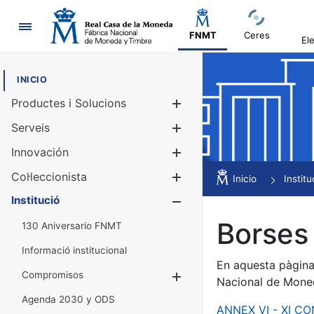
Navegació
FNMT
Ceres
El
INICIO
Productes i Solucions
Mostra/Amag
Serveis
Mostra/Amag
Innovación
Mostra/Amag
Col·leccionista
Mostra/Amag
Inicio
Institu
Institució
Mostra/Amag
Borses 
130 Aniversario FNMT
Informació institucional
En aquesta pàgina 
Compromisos
Mostra/Amaga
Nacional de Mone
Agenda 2030 y ODS
ANNEX VI - XI C