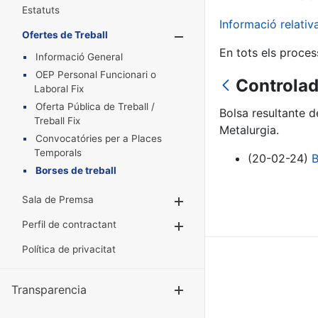
Estatuts
Informació relati
Ofertes de Treball
Mostra/Amaga
En tots els proces
Informació General
OEP Personal Funcionari o
Controlad
Laboral Fix
Oferta Pública de Treball /
Bolsa resultante 
Treball Fix
Metalurgia.
Convocatóries per a Places
Temporals
(20-02-24)
B
Borses de treball
Sala de Premsa
Mostra/Amaga
Perfil de contractant
Mostra/Amaga
Política de privacitat
Transparencia
Mostra/Amag