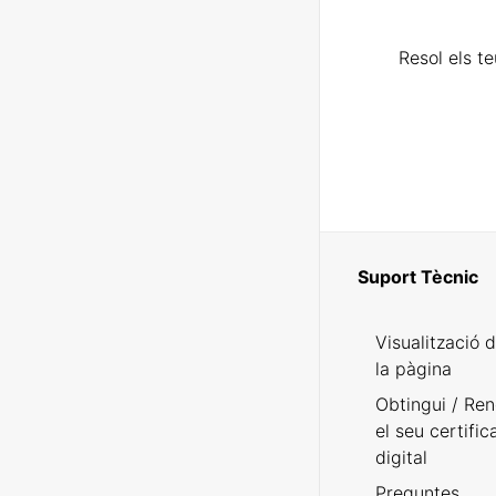
Resol els t
Suport Tècnic
Visualització 
la pàgina
Obtingui / Ren
el seu certific
digital
Preguntes