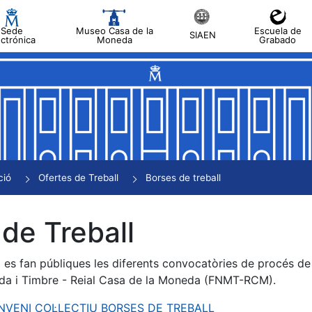
Sede
Museo Casa de la
Escuela de
SIAEN
ectrónica
Moneda
Grabado
a
a
a
a
ció
Ofertes de Treball
Borses de treball
a
de Treball
es fan públiques les diferents convocatòries de procés de s
da i Timbre - Reial Casa de la Moneda (FNMT-RCM).
ONVENI COL·LECTIU BORSES DE TREBALL