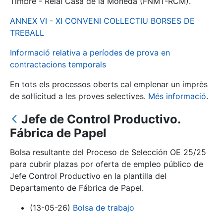
Timbre - Reial Casa de la Moneda (FNMT-RCM).
ANNEX VI - XI CONVENI COL·LECTIU BORSES DE
Mostra/Amaga
TREBALL
Informació relativa a períodes de prova en
contractacions temporals
En tots els processos oberts cal emplenar un imprès
de sol·licitud a les proves selectives.
Més informació
.
Jefe de Control Productivo.
Fábrica de Papel
Mostra/Amaga
Bolsa resultante del Proceso de Selección OE 25/25
Mostra/Amaga
para cubrir plazas por oferta de empleo público de
Jefe Control Productivo en la plantilla del
Departamento de Fábrica de Papel.
Mostra/Amaga
(13-05-26)
Bolsa de trabajo