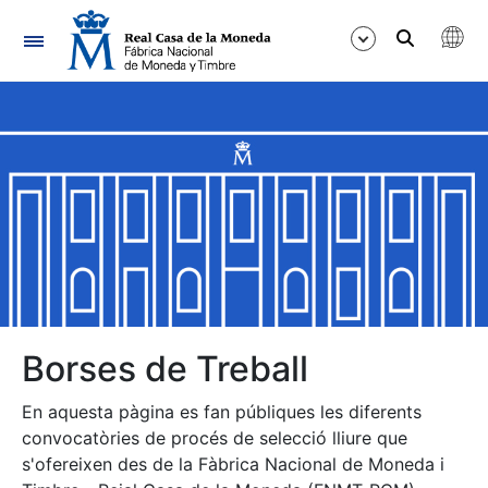
Navegació
Mostra/Amaga
Mostra/Amaga
Mostra/Amaga
Mostra/Amaga
Mostra/Amaga
Borses de Treball
En aquesta pàgina es fan públiques les diferents
Mostra/Amaga
convocatòries de procés de selecció lliure que
s'ofereixen des de la Fàbrica Nacional de Moneda i