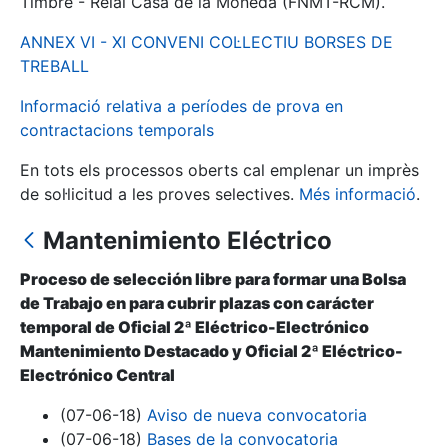
Timbre - Reial Casa de la Moneda (FNMT-RCM).
ANNEX VI - XI CONVENI COL·LECTIU BORSES DE
Mostra/Amaga
TREBALL
Informació relativa a períodes de prova en
contractacions temporals
En tots els processos oberts cal emplenar un imprès
de sol·licitud a les proves selectives.
Més informació
.
Mantenimiento Eléctrico
Proceso de selección libre para formar una Bolsa
Mostra/Amaga
de Trabajo en para cubrir plazas con carácter
Mostra/Amaga
temporal de Oficial 2ª Eléctrico-Electrónico
Mantenimiento Destacado y Oficial 2ª Eléctrico-
Electrónico Central
Mostra/Amaga
(07-06-18)
Aviso de nueva convocatoria
(07-06-18)
Bases de la convocatoria