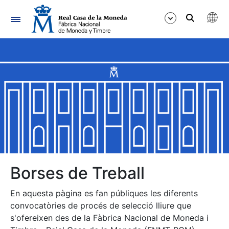
Navegació
Mostra/Amaga
Mostra/Amaga
Mostra/Amaga
Mostra/Amaga
Mostra/Amaga
Borses de Treball
En aquesta pàgina es fan públiques les diferents
Mostra/Amaga
convocatòries de procés de selecció lliure que
s'ofereixen des de la Fàbrica Nacional de Moneda i