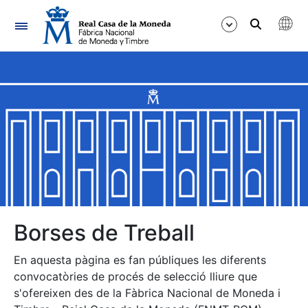
Navegació
Mostra/Amaga
Mostra/Amaga
Mostra/Amaga
Mostra/Amaga
Mostra/Amaga
Borses de Treball
En aquesta pàgina es fan públiques les diferents
Mostra/Amaga
convocatòries de procés de selecció lliure que
s'ofereixen des de la Fàbrica Nacional de Moneda i