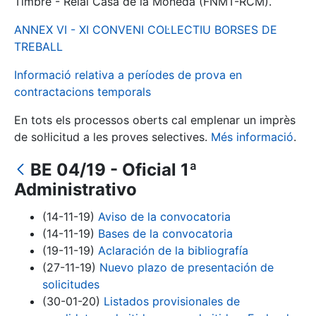
Timbre - Reial Casa de la Moneda (FNMT-RCM).
ANNEX VI - XI CONVENI COL·LECTIU BORSES DE
Mostra/Amaga
TREBALL
Informació relativa a períodes de prova en
contractacions temporals
En tots els processos oberts cal emplenar un imprès
de sol·licitud a les proves selectives.
Més informació
.
BE 04/19 - Oficial 1ª
Administrativo
Mostra/Amaga
(14-11-19)
Aviso de la convocatoria
Mostra/Amaga
(14-11-19)
Bases de la convocatoria
(19-11-19)
Aclaración de la bibliografía
(27-11-19)
Nuevo plazo de presentación de
solicitudes
Mostra/Amaga
(30-01-20)
Listados provisionales de